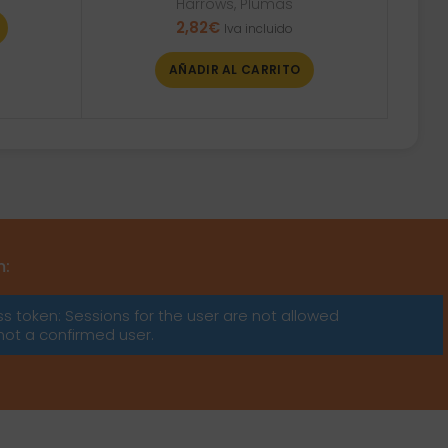
Harrows
,
Plumas
2,82
€
Iva incluido
AÑADIR AL CARRITO
m:
ss token: Sessions for the user are not allowed
not a confirmed user.