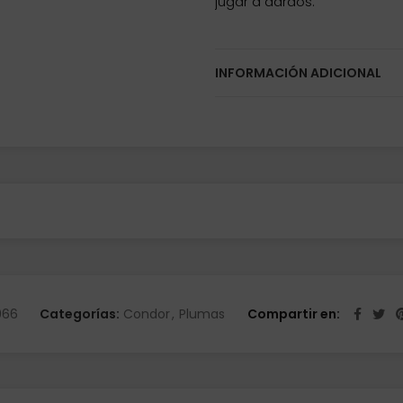
jugar a dardos.
INFORMACIÓN ADICIONAL
966
Categorías:
Condor
,
Plumas
Compartir en