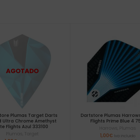
tore Plumas Target Darts
Dartstore Plumas Harrow
d Ultra Chrome Amethyst
Flights Prime Blue 4 7
ite Flights Azul 333100
Harrows
,
Plumas
Plumas
,
Target
1,00
€
Iva incluido