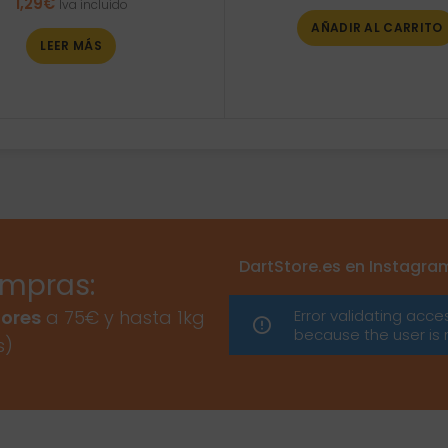
1,29
€
Iva incluido
AÑADIR AL CARRITO
LEER MÁS
DartStore.es en Instagra
ompras:
Error validating acce
ores
a 75€ y hasta 1kg
because the user is 
s)