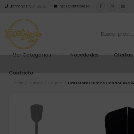
Llámanos:
961 152 301
info@dartstore.es
≡ Ver Categorías
Novedades
Ofertas
Contacto
Inicio
Plumas
Condor
Dartstore Plumas Condor Axe W