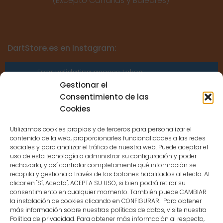
(Excepto Canarias y Baleares)
DartStore.es en Instagram:
Error validating access token:
Sessions for the user are not allowed
Gestionar el
because the user is not a confirmed
Consentimiento de las
user.
Cookies
Utilizamos cookies propias y de terceros para personalizar el
contenido de la web, proporcionarles funcionalidades a las redes
sociales y para analizar el tráfico de nuestra web. Puede aceptar el
uso de esta tecnología o administrar su configuración y poder
CONTACTO
rechazarla, y así controlar completamente qué información se
recopila y gestiona a través de los botones habilitados al efecto. Al
clicar en "Sí, Acepto", ACEPTA SU USO, si bien podrá retirar su
MENÚ PRINCIPAL
consentimiento en cualquier momento. También puede CAMBIAR
la instalación de cookies clicando en CONFIGURAR. Para obtener
más información sobre nuestras políticas de datos, visite nuestra
Política de privacidad. Para obtener más información al respecto,
MI CUENTA