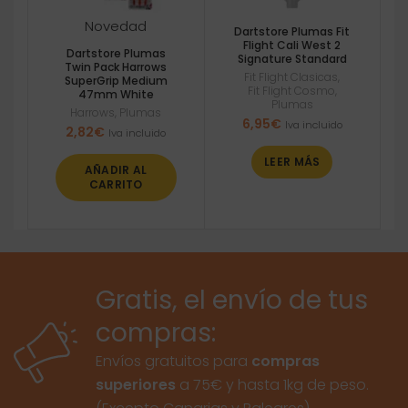
Novedad
Dartstore Plumas Fit
Flight Cali West 2
Dartstore Plumas
Signature Standard
Twin Pack Harrows
Fit Flight Clasicas
,
SuperGrip Medium
Fit Flight Cosmo
,
47mm White
Plumas
Harrows
,
Plumas
6,95
€
Iva incluido
2,82
€
Iva incluido
LEER MÁS
AÑADIR AL
CARRITO
Gratis, el envío de tus
compras:
Envíos gratuitos para
compras
superiores
a 75€ y hasta 1kg de peso.