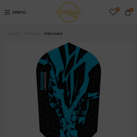
0
0
Menú
Inicio
Plumas
Harrows