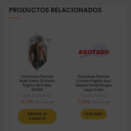
PRODUCTOS RELACIONADOS
Dartstore Plumas
Dartstore Plumas
Bulls Darts DE Erotic
Condor Flights Azul
Flights Slim Man
Marble Small/Shape
52666
Larga.3 Uds.
Bulls DE
,
Plumas
Condor
,
Plumas
0,77
€
7,30
€
Iva incluido
Iva incluido
AÑADIR AL
LEER MÁS
CARRITO