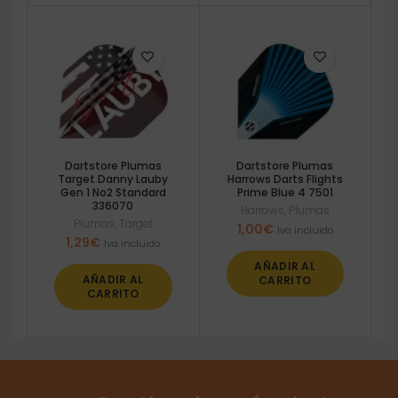
Dartstore Plumas
Dartstore Plumas
Target Danny Lauby
Harrows Darts Flights
Gen 1 No2 Standard
Prime Blue 4 7501
336070
Harrows
,
Plumas
Plumas
,
Target
1,00
€
Iva incluido
1,29
€
Iva incluido
AÑADIR AL
AÑADIR AL
CARRITO
CARRITO