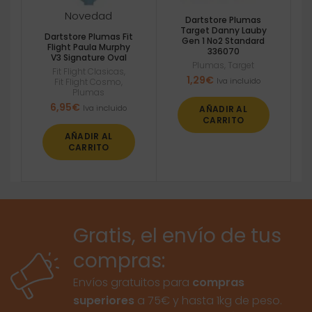
Novedad
Dartstore Plumas
Target Danny Lauby
Dartstore Plumas Fit
Gen 1 No2 Standard
Flight Paula Murphy
336070
V3 Signature Oval
Plumas
,
Target
Fit Flight Clasicas
,
1,29
€
Iva incluido
Fit Flight Cosmo
,
Plumas
6,95
€
Iva incluido
AÑADIR AL
CARRITO
AÑADIR AL
CARRITO
Gratis, el envío de tus
compras:
Envíos gratuitos para
compras
superiores
a 75€ y hasta 1kg de peso.