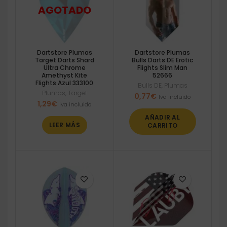
Dartstore Plumas
Dartstore Plumas
Target Darts Shard
Bulls Darts DE Erotic
Ultra Chrome
Flights Slim Man
Amethyst Kite
52666
Flights Azul 333100
Bulls DE
,
Plumas
Plumas
,
Target
0,77
€
Iva incluido
1,29
€
Iva incluido
AÑADIR AL
LEER MÁS
CARRITO