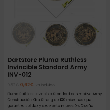
Dartstore Pluma Ruthless
Invincible Standard Army
INV-012
El
El
0,62
€
0,82
€
Iva incluido
precio
precio
Pluma Ruthless Invincible Standard con motivo Army.
original
actual
era:
es:
Construcción Xtra Strong de 100 micrones que
0,82€.
0,62€.
garantiza solidez y excelente impresión. Diseño