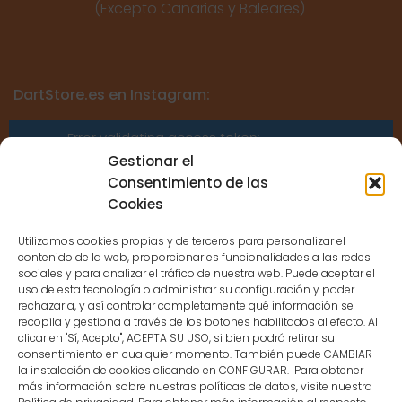
(Excepto Canarias y Baleares)
DartStore.es en Instagram:
Error validating access token:
Sessions for the user are not allowed
Gestionar el
because the user is not a confirmed
Consentimiento de las
user.
Cookies
Utilizamos cookies propias y de terceros para personalizar el
contenido de la web, proporcionarles funcionalidades a las redes
sociales y para analizar el tráfico de nuestra web. Puede aceptar el
uso de esta tecnología o administrar su configuración y poder
CONTACTO
rechazarla, y así controlar completamente qué información se
recopila y gestiona a través de los botones habilitados al efecto. Al
clicar en "Sí, Acepto", ACEPTA SU USO, si bien podrá retirar su
MENÚ PRINCIPAL
consentimiento en cualquier momento. También puede CAMBIAR
la instalación de cookies clicando en CONFIGURAR. Para obtener
más información sobre nuestras políticas de datos, visite nuestra