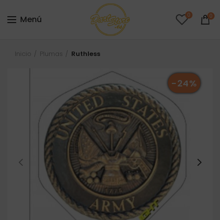
0
0
Menú
Inicio
Plumas
Ruthless
-24%