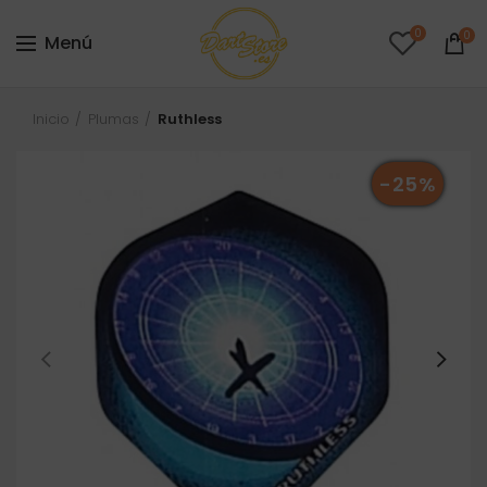
0
0
Menú
Inicio
Plumas
Ruthless
-25%