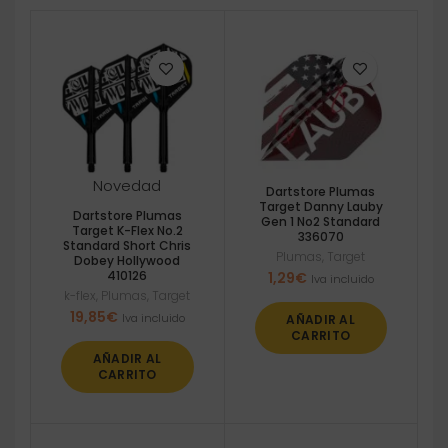
Novedad
Dartstore Plumas
Target Danny Lauby
Dartstore Plumas
Gen 1 No2 Standard
Target K-Flex No.2
336070
Standard Short Chris
Plumas
,
Target
Dobey Hollywood
410126
1,29
€
Iva incluido
k-flex
,
Plumas
,
Target
19,85
€
Iva incluido
AÑADIR AL
CARRITO
AÑADIR AL
CARRITO