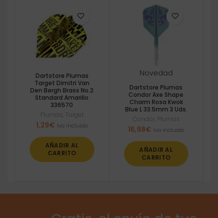
Novedad
Dartstore Plumas
Target Dimitri Van
Dartstore Plumas
Den Bergh Brass No.2
Condor Axe Shape
Standard Amarillo
Charm Rosa Kwok
336570
Blue L 33.5mm 3 Uds.
Plumas
,
Target
Condor
,
Plumas
1,29
€
Iva incluido
16,98
€
Iva incluido
AÑADIR AL
AÑADIR AL
CARRITO
CARRITO