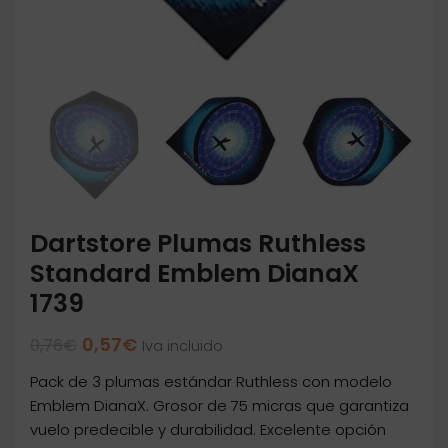
Dartstore Plumas Ruthless
Standard Emblem DianaX
1739
El
El
0,57
€
0,76
€
Iva incluido
precio
precio
Pack de 3 plumas estándar Ruthless con modelo
original
actual
era:
es:
Emblem DianaX. Grosor de 75 micras que garantiza
0,76€.
0,57€.
vuelo predecible y durabilidad. Excelente opción