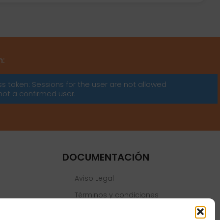
m:
ss token: Sessions for the user are not allowed
not a confirmed user.
DOCUMENTACIÓN
Aviso Legal
Términos y condiciones
Política de privacidad