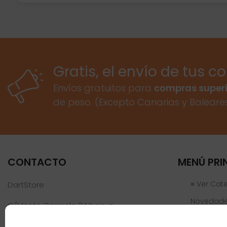
Gratis, el envío de tus c
Envíos gratuitos para
compras superi
de peso. (Excepto Canarias y Baleare
CONTACTO
MENÚ PRI
≡ Ver Cat
DartStore
Novedad
C/Monte Carmelo 34 bajo iz
46019 Valencia
Ofertas