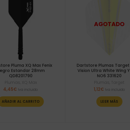
store Pluma XQ Max Fenix
Dartstore Plumas Target
egro Estandar 28mm
Vision Ultra White Wing 
QD8201790
NO6 331620
Plumas
,
XQ Max
Plumas
,
Target
4,45
€
1,12
€
Iva incluido
Iva incluido
AÑADIR AL CARRITO
LEER MÁS