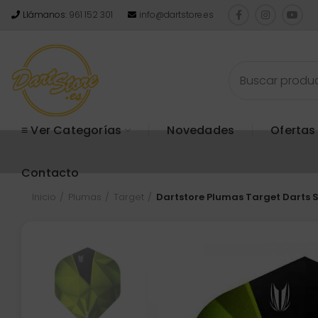
Llámanos:
961 152 301
info@dartstore.es
≡ Ver Categorías
Novedades
Ofertas
Contacto
Inicio
Plumas
Target
Dartstore Plumas Target Darts 