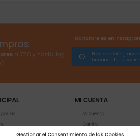
DartStore.es en Instagra
ompras:
Error validating acce
ores
a 75€ y hasta 1kg
because the user is 
s)
NCIPAL
MI CUENTA
egorías
Mi cuenta
es
Carrito
Gestionar el Consentimiento de las Cookies
Lista de deseos