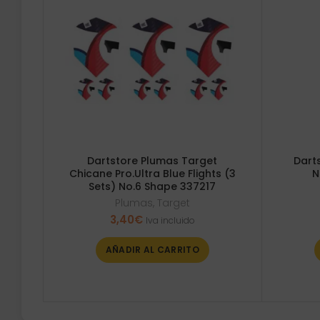
Dartstore Plumas Target
Dart
Chicane Pro.Ultra Blue Flights (3
N
Sets) No.6 Shape 337217
Plumas
,
Target
3,40
€
Iva incluido
AÑADIR AL CARRITO