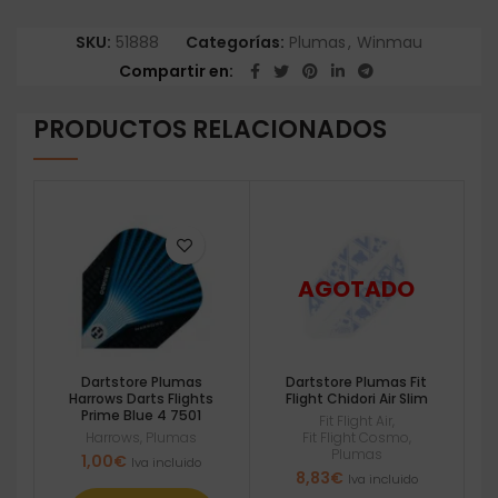
SKU:
51888
Categorías:
Plumas
,
Winmau
Compartir en
PRODUCTOS RELACIONADOS
Dartstore Plumas
Dartstore Plumas Fit
Harrows Darts Flights
Flight Chidori Air Slim
Prime Blue 4 7501
Fit Flight Air
,
Harrows
,
Plumas
Fit Flight Cosmo
,
Plumas
1,00
€
Iva incluido
8,83
€
Iva incluido