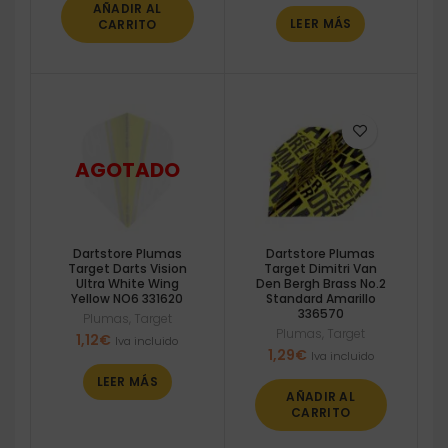
AÑADIR AL
LEER MÁS
CARRITO
Dartstore Plumas
Dartstore Plumas
Target Darts Vision
Target Dimitri Van
Ultra White Wing
Den Bergh Brass No.2
Yellow NO6 331620
Standard Amarillo
336570
Plumas
,
Target
Plumas
,
Target
1,12
€
Iva incluido
1,29
€
Iva incluido
LEER MÁS
AÑADIR AL
CARRITO