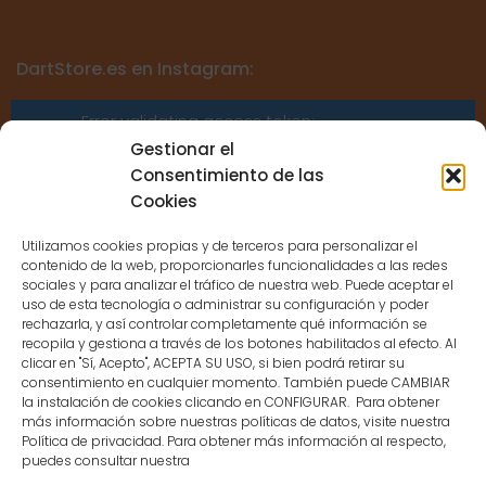
DartStore.es en Instagram:
Error validating access token:
Sessions for the user are not allowed
Gestionar el
because the user is not a confirmed
Consentimiento de las
user.
Cookies
Utilizamos cookies propias y de terceros para personalizar el
contenido de la web, proporcionarles funcionalidades a las redes
sociales y para analizar el tráfico de nuestra web. Puede aceptar el
uso de esta tecnología o administrar su configuración y poder
CONTACTO
rechazarla, y así controlar completamente qué información se
recopila y gestiona a través de los botones habilitados al efecto. Al
clicar en "Sí, Acepto", ACEPTA SU USO, si bien podrá retirar su
MENÚ PRINCIPAL
consentimiento en cualquier momento. También puede CAMBIAR
la instalación de cookies clicando en CONFIGURAR. Para obtener
más información sobre nuestras políticas de datos, visite nuestra
Política de privacidad. Para obtener más información al respecto,
MI CUENTA
puedes consultar nuestra