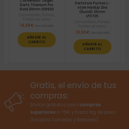
Conversion Target
Dartstore Puntas L-
Darts Titanium Pro
style HardLip 2ba
Gold 30mm 109930
(6unid) 25mm
Convertibles
,
Puntas
,
LP0725
Puntas de acero
Convertibles
,
Puntas
,
14,58
€
Iva incluido
Puntas de acero
10,55
€
Iva incluido
AÑADIR AL
CARRITO
AÑADIR AL
CARRITO
Gratis, el envío de tus
compras:
Envíos gratuitos para
compras
superiores
a 75€ y hasta 1kg de peso.
(Excepto Canarias y Baleares)