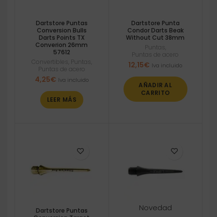
Dartstore Puntas
Dartstore Punta
Conversion Bulls
Condor Darts Beak
Darts Points TX
Without Cut 38mm
Converion 26mm
Puntas
,
57612
Puntas de acero
Convertibles
,
Puntas
,
12,15
€
Iva incluido
Puntas de acero
4,25
€
Iva incluido
AÑADIR AL
CARRITO
LEER MÁS
Novedad
Dartstore Puntas