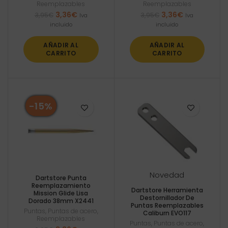
Reemplazables
Reemplazables
El
El
El
El
3,36
€
3,36
€
3,95
€
3,95
€
Iva
Iva
precio
precio
precio
precio
incluido
incluido
original
actual
original
actual
era:
es:
era:
es:
AÑADIR AL
AÑADIR AL
3,95€.
3,36€.
3,95€.
3,36€.
CARRITO
CARRITO
-15%
Novedad
Dartstore Punta
Reemplazamiento
Dartstore Herramienta
Mission Glide Lisa
Destornillador De
Dorado 38mm X2441
Puntas Reemplazables
Puntas
,
Puntas de acero
,
Caliburn EVO117
Reemplazables
Puntas
,
Puntas de acero
,