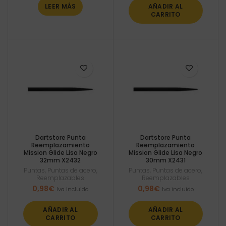
LEER MÁS
AÑADIR AL
CARRITO
Dartstore Punta
Dartstore Punta
Reemplazamiento
Reemplazamiento
Mission Glide Lisa Negro
Mission Glide Lisa Negro
32mm X2432
30mm X2431
Puntas
,
Puntas de acero
,
Puntas
,
Puntas de acero
,
Reemplazables
Reemplazables
0,98
€
0,98
€
Iva incluido
Iva incluido
AÑADIR AL
AÑADIR AL
CARRITO
CARRITO