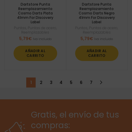
Dartstore Punta
Dartstore Punta
Reemplazamiento
Reemplazamiento
Cosmo Darts Plata
Cosmo Darts Negro
41mm For Discovery
41mm For Discovery
Label
Label
Puntas
,
Puntas de acero
,
Puntas
,
Puntas de acero
,
Reemplazables
Reemplazables
5,79
€
5,79
€
Iva incluido
Iva incluido
AÑADIR AL
AÑADIR AL
CARRITO
CARRITO
1
2
3
4
5
6
7
Gratis, el envío de tus
compras: