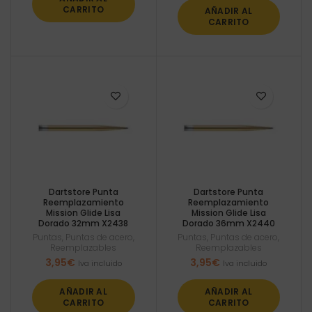
era:
es:
CARRITO
AÑADIR AL
3,99€.
3,59€.
CARRITO
Dartstore Punta
Dartstore Punta
Reemplazamiento
Reemplazamiento
Mission Glide Lisa
Mission Glide Lisa
Dorado 32mm X2438
Dorado 36mm X2440
Puntas
,
Puntas de acero
,
Puntas
,
Puntas de acero
,
Reemplazables
Reemplazables
3,95
€
3,95
€
Iva incluido
Iva incluido
AÑADIR AL
AÑADIR AL
CARRITO
CARRITO