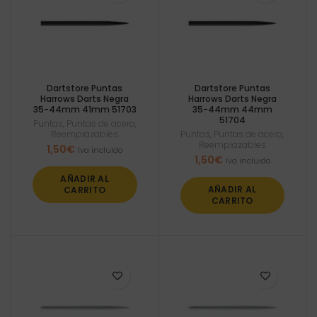
Dartstore Puntas
Dartstore Puntas
Harrows Darts Negra
Harrows Darts Negra
35-44mm 41mm 51703
35-44mm 44mm
51704
Puntas
,
Puntas de acero
,
Reemplazables
Puntas
,
Puntas de acero
,
Reemplazables
1,50
€
Iva incluido
1,50
€
Iva incluido
AÑADIR AL
AÑADIR AL
CARRITO
CARRITO