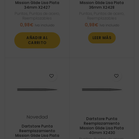
Mission Glide Lisa Plata
Mission Glide Lisa Plata
34mm X2427
36mm X2428
Puntas
,
Puntas de acero
,
Puntas
,
Puntas de acero
,
Reemplazables
Reemplazables
0,98
€
0,98
€
Iva incluido
Iva incluido
AÑADIR AL
LEER MÁS
CARRITO
Novedad
Dartstore Punta
Reemplazamiento
Dartstore Punta
Mission Glide Lisa Plata
Reemplazamiento
40mm X2430
Mission Glide Lisa Plata
Puntas
,
Puntas de acero
,