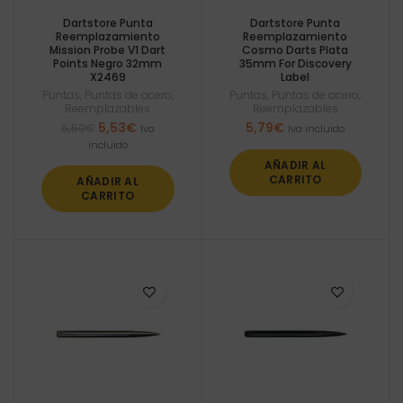
Dartstore Punta
Dartstore Punta
Reemplazamiento
Reemplazamiento
Mission Probe V1 Dart
Cosmo Darts Plata
Points Negro 32mm
35mm For Discovery
X2469
Label
Puntas
,
Puntas de acero
,
Puntas
,
Puntas de acero
,
Reemplazables
Reemplazables
El
El
5,53
€
5,79
€
6,50
€
Iva
Iva incluido
precio
precio
incluido
original
actual
AÑADIR AL
era:
es:
CARRITO
AÑADIR AL
6,50€.
5,53€.
CARRITO