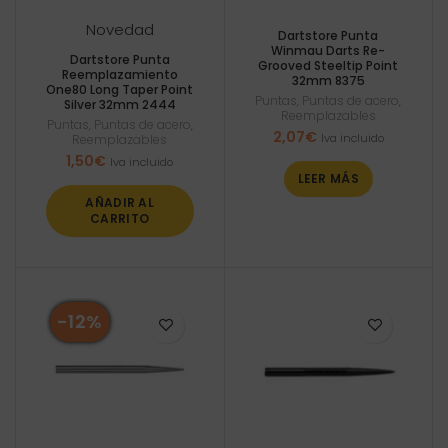
Novedad
Dartstore Punta
Winmau Darts Re-
Dartstore Punta
Grooved Steeltip Point
Reemplazamiento
32mm 8375
One80 Long Taper Point
Puntas
,
Puntas de acero
,
Silver 32mm 2444
Reemplazables
Puntas
,
Puntas de acero
,
2,07
€
Iva incluido
Reemplazables
1,50
€
Iva incluido
LEER MÁS
AÑADIR AL
CARRITO
-12%