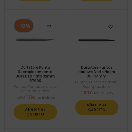
-10%
Dartstore Punta
Dartstore Puntas
Reemplazamiento
Harrows Darts Negra
Bulls Lisa Plata 32mm
35-44mm
57600
Puntas
,
Puntas de acero
,
Puntas
,
Puntas de acero
,
Reemplazables
Reemplazables
1,50
€
Iva incluido
El
El
1,11
€
1,23
€
Iva incluido
precio
precio
AÑADIR AL
original
actual
AÑADIR AL
CARRITO
era:
es:
CARRITO
1,23€.
1,11€.