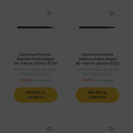
Dartstore Puntas
Dartstore Puntas
Harrows Darts Negra
Harrows Darts Negra
35-44mm 35mm 51701
35-44mm 38mm 51702
Puntas
,
Puntas de acero
,
Puntas
,
Puntas de acero
,
Reemplazables
Reemplazables
1,50
€
1,50
€
Iva incluido
Iva incluido
AÑADIR AL
AÑADIR AL
CARRITO
CARRITO