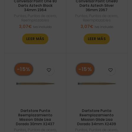
Conversor Point One 80
Conversor Point One80
Darts Aztech Black
Darts Aztech Silver
34mm 2364
36mm 2367
Puntas
,
Puntas de acero
,
Puntas
,
Puntas de acero
,
Reemplazables
Reemplazables
3,07
€
3,07
€
Iva incluido
Iva incluido
LEER MÁS
LEER MÁS
-15%
-15%
Dartstore Punta
Dartstore Punta
Reemplazamiento
Reemplazamiento
Mission Glide Lisa
Mission Glide Lisa
Dorado 30mm X2437
Dorado 34mm X2439
Puntas
,
Puntas de acero
,
Puntas
,
Puntas de acero
,