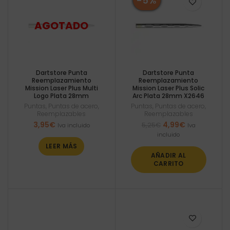
-5%
Dartstore Punta
Dartstore Punta
Reemplazamiento
Reemplazamiento
Mission Laser Plus Multi
Mission Laser Plus Solic
Logo Plata 28mm
Arc Plata 28mm X2646
Puntas
,
Puntas de acero
,
Puntas
,
Puntas de acero
,
Reemplazables
Reemplazables
El
El
3,95
€
4,99
€
5,25
€
Iva incluido
Iva
precio
precio
incluido
original
actual
LEER MÁS
era:
es:
AÑADIR AL
5,25€.
4,99€.
CARRITO