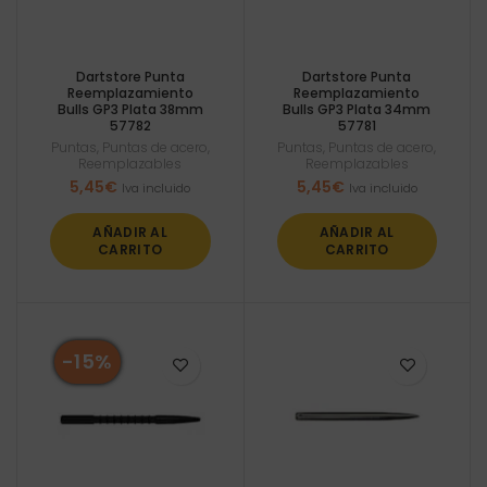
Dartstore Punta
Dartstore Punta
Reemplazamiento
Reemplazamiento
Bulls GP3 Plata 38mm
Bulls GP3 Plata 34mm
57782
57781
Puntas
,
Puntas de acero
,
Puntas
,
Puntas de acero
,
Reemplazables
Reemplazables
5,45
€
5,45
€
Iva incluido
Iva incluido
AÑADIR AL
AÑADIR AL
CARRITO
CARRITO
-15%