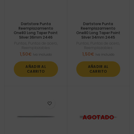
Dartstore Punta
Dartstore Punta
Reemplazamiento
Reemplazamiento
One80 Long Taper Point
One80 Long Taper Point
Silver 36mm 2446
Silver 34mm 2445
Puntas
,
Puntas de acero
,
Puntas
,
Puntas de acero
,
Reemplazables
Reemplazables
1,50
€
1,50
€
Iva incluido
Iva incluido
AÑADIR AL
AÑADIR AL
CARRITO
CARRITO