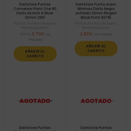
Dartstore Puntas
Dartstore Punta acero
Conversor Point One 80
Winmau Darts Negro
Darts Aztech A Silver
estriado 32mm Ringed
32mm 2351
Black Point 8371B
Puntas
,
Puntas de acero
,
Puntas
,
Puntas de acero
,
Reemplazables
Reemplazables
El
El
2,70
€
2,80
€
3,07
€
Iva
Iva incluido
precio
precio
incluido
original
actual
AÑADIR AL
era:
es:
CARRITO
AÑADIR AL
3,07€.
2,70€.
CARRITO
Dartstore Puntas
Dartstore Puntas