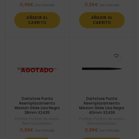
0,98
€
0,98
€
Iva incluido
Iva incluido
AÑADIR AL
AÑADIR AL
CARRITO
CARRITO
Dartstore Punta
Dartstore Punta
Reemplazamiento
Reemplazamiento
Mission Glide Lisa Negro
Mission Glide Lisa Negro
38mm X2435
40mm X2436
Puntas
,
Puntas de acero
,
Puntas
,
Puntas de acero
,
Reemplazables
Reemplazables
0,98
€
0,98
€
Iva incluido
Iva incluido