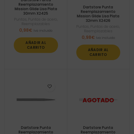
Reemplazamiento
Dartstore Punta
Mission Glide Lisa Plata
Reemplazamiento
30mm X2425
Mission Glide Lisa Plata
Puntas
,
Puntas de acero
,
32mm X2426
Reemplazables
Puntas
,
Puntas de acero
,
0,98
€
Iva incluido
Reemplazables
0,98
€
Iva incluido
AÑADIR AL
CARRITO
AÑADIR AL
CARRITO
Dartstore Punta
Dartstore Punta
Reemplazamiento
Reemplazamiento