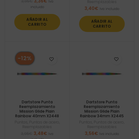
El
El
3,36
€
3,95
€
Iva
Reemplazables
precio
precio
incluido
3,40
€
Iva incluido
original
actual
era:
es:
AÑADIR AL
AÑADIR AL
3,95€.
3,36€.
CARRITO
CARRITO
-12%
Dartstore Punta
Dartstore Punta
Reemplazamiento
Reemplazamiento
Mission Glide Plain
Mission Glide Plain
Rainbow 40mm X2448
Rainbow 34mm X2445
Puntas
,
Puntas de acero
,
Puntas
,
Puntas de acero
,
Reemplazables
Reemplazables
El
El
3,48
€
3,56
€
3,95
€
Iva
Iva incluido
precio
precio