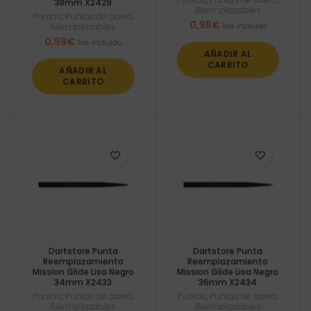
38mm X2429
Reemplazables
Puntas
,
Puntas de acero
,
0,98
€
Iva incluido
Reemplazables
0,98
€
Iva incluido
AÑADIR AL
CARRITO
AÑADIR AL
CARRITO
Dartstore Punta
Dartstore Punta
Reemplazamiento
Reemplazamiento
Mission Glide Lisa Negro
Mission Glide Lisa Negro
34mm X2433
36mm X2434
Puntas
,
Puntas de acero
,
Puntas
,
Puntas de acero
,
Reemplazables
Reemplazables