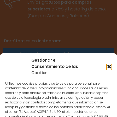
Envíos gratuitos para
compras
superiores
a 75€ y hasta 1kg de peso.
(Excepto Canarias y Baleares)
DartStore.es en Instagram:
Error validating access token:
Sessions for the user are not allowed
Gestionar el
because the user is not a confirmed
Consentimiento de las
user.
Cookies
Utilizamos cookies propias y de terceros para personalizar el
contenido de la web, proporcionarles funcionalidades a las redes
sociales y para analizar el tráfico de nuestra web. Puede aceptar el
uso de esta tecnología o administrar su configuración y poder
CONTACTO
rechazarla, y así controlar completamente qué información se
recopila y gestiona a través de los botones habilitados al efecto. Al
clicar en "Sí, Acepto", ACEPTA SU USO, si bien podrá retirar su
MENÚ PRINCIPAL
consentimiento en cualquier momento. También puede CAMBIAR