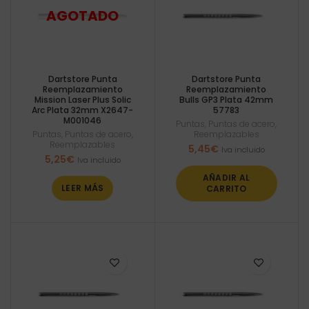
Dartstore Punta
Dartstore Punta
Reemplazamiento
Reemplazamiento
Mission Laser Plus Solic
Bulls GP3 Plata 42mm
Arc Plata 32mm X2647-
57783
M001046
Puntas
,
Puntas de acero
,
Puntas
,
Puntas de acero
,
Reemplazables
Reemplazables
5,45
€
Iva incluido
5,25
€
Iva incluido
AÑADIR AL
LEER MÁS
CARRITO