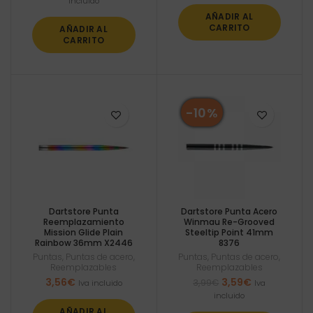
incluido
original
actual
AÑADIR AL
era:
es:
CARRITO
AÑADIR AL
3,95€.
3,48€.
CARRITO
-10%
Dartstore Punta
Dartstore Punta Acero
Reemplazamiento
Winmau Re-Grooved
Mission Glide Plain
Steeltip Point 41mm
Rainbow 36mm X2446
8376
Puntas
,
Puntas de acero
,
Puntas
,
Puntas de acero
,
Reemplazables
Reemplazables
El
El
3,56
€
3,59
€
3,99
€
Iva incluido
Iva
precio
precio
incluido
original
actual
AÑADIR AL