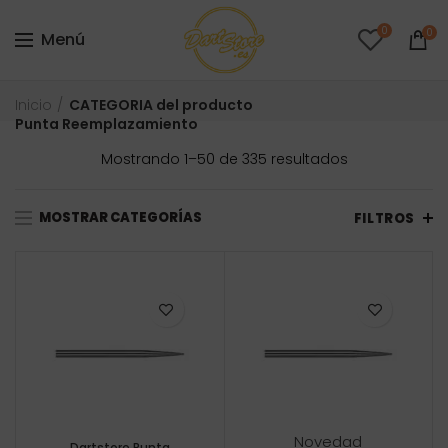
0
0
Menú
Inicio
CATEGORIA del producto
Punta Reemplazamiento
Ordenado
Mostrando 1–50 de 335 resultados
por
precio:
MOSTRAR CATEGORÍAS
bajo
FILTROS
a
alto
Novedad
Dartstore Punta