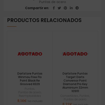
Puntas de acero
Compartir en
PRODUCTOS RELACIONADOS
Dartstore Puntas
Dartstore Puntas
Winmau Free Flo
Target Darts
Point Black Re
Conversor Point
Grooved 8329
Diamond Pro Key
Aluminium 32mm
Puntas
,
109111
Puntas de acero
,
Reemplazables
Convertibles
,
Puntas
,
Puntas de acero
8,14
€
Iva incluido
8,22
€
Iva incluido