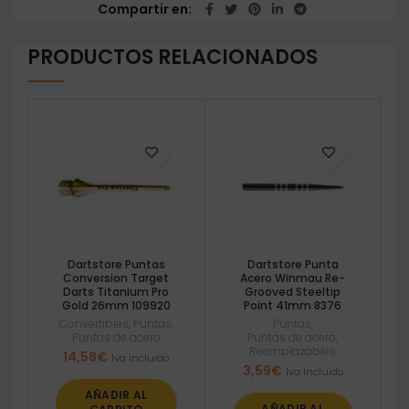
Compartir en
PRODUCTOS RELACIONADOS
Dartstore Puntas
Dartstore Punta
Conversion Target
Acero Winmau Re-
Darts Titanium Pro
Grooved Steeltip
Gold 26mm 109920
Point 41mm 8376
Convertibles
,
Puntas
,
Puntas
,
Puntas de acero
Puntas de acero
,
Reemplazables
14,58
€
Iva incluido
3,59
€
Iva incluido
AÑADIR AL
AÑADIR AL