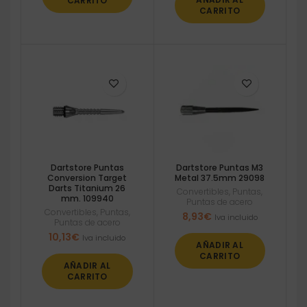
CARRITO
CARRITO
Dartstore Puntas
Dartstore Puntas M3
Conversion Target
Metal 37.5mm 29098
Darts Titanium 26
Convertibles
,
Puntas
,
mm. 109940
Puntas de acero
Convertibles
,
Puntas
,
8,93
€
Iva incluido
Puntas de acero
10,13
€
Iva incluido
AÑADIR AL
CARRITO
AÑADIR AL
CARRITO