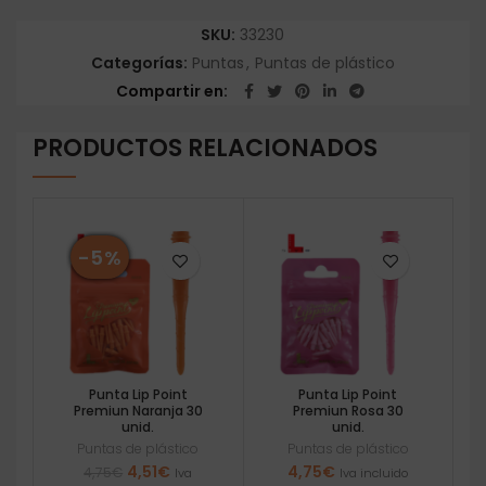
SKU:
33230
Categorías:
Puntas
,
Puntas de plástico
Compartir en
PRODUCTOS RELACIONADOS
-5%
Punta Lip Point
Punta Lip Point
Premiun Naranja 30
Premiun Rosa 30
unid.
unid.
Puntas de plástico
Puntas de plástico
El
El
4,51
€
4,75
€
4,75
€
Iva
Iva incluido