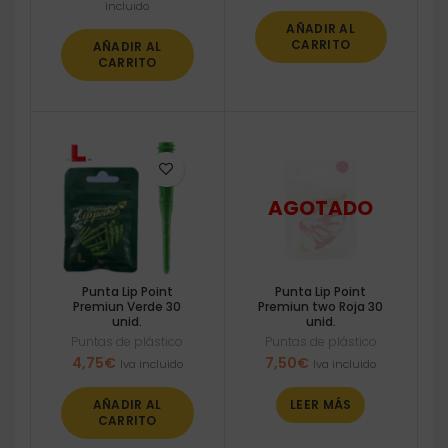
precio
precio
incluido
original
actual
AÑADIR AL
era:
es:
CARRITO
AÑADIR AL
4,75€.
4,51€.
CARRITO
Punta Lip Point
Punta Lip Point
Premiun Verde 30
Premiun two Roja 30
unid.
unid.
Puntas de plástico
Puntas de plástico
4,75
€
7,50
€
Iva incluido
Iva incluido
AÑADIR AL
LEER MÁS
CARRITO