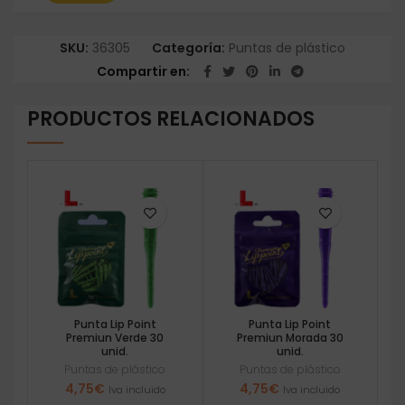
SKU:
36305
Categoría:
Puntas de plástico
Compartir en
PRODUCTOS RELACIONADOS
Punta Lip Point
Punta Lip Point
Premiun Verde 30
Premiun Morada 30
unid.
unid.
Puntas de plástico
Puntas de plástico
4,75
€
4,75
€
Iva incluido
Iva incluido