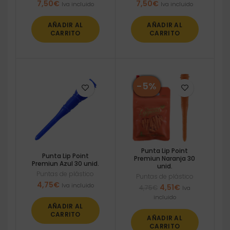
7,50
€
7,50
€
Iva incluido
Iva incluido
AÑADIR AL
AÑADIR AL
CARRITO
CARRITO
-5%
Punta Lip Point
Punta Lip Point
Premiun Naranja 30
Premiun Azul 30 unid.
unid.
Puntas de plástico
Puntas de plástico
4,75
€
Iva incluido
El
El
4,51
€
4,75
€
Iva
precio
precio
incluido
original
actual
AÑADIR AL
era:
es:
CARRITO
AÑADIR AL
4,75€.
4,51€.
CARRITO