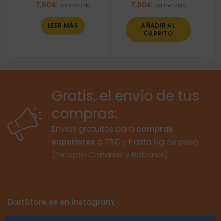
7,50
€
7,50
€
Iva incluido
Iva incluido
LEER MÁS
AÑADIR AL
CARRITO
Gratis, el envío de tus
compras:
Envíos gratuitos para
compras
superiores
a 75€ y hasta 1kg de peso.
(Excepto Canarias y Baleares)
DartStore.es en Instagram: