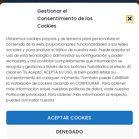
Error validating access token:
Sessions for the user are not allowed
Gestionar el
because the user is not a confirmed
Consentimiento de las
user.
Cookies
Utilizamos cookies propias y de terceros para personalizar el
contenido de la web, proporcionarles funcionalidades a las redes
sociales y para analizar el tráfico de nuestra web. Puede aceptar el
uso de esta tecnología o administrar su configuración y poder
CONTACTO
rechazarla, y así controlar completamente qué información se
recopila y gestiona a través de los botones habilitados al efecto. Al
clicar en "Sí, Acepto", ACEPTA SU USO, si bien podrá retirar su
MENÚ PRINCIPAL
consentimiento en cualquier momento. También puede CAMBIAR
la instalación de cookies clicando en CONFIGURAR. Para obtener
más información sobre nuestras políticas de datos, visite nuestra
Política de privacidad. Para obtener más información al respecto,
MI CUENTA
puedes consultar nuestra
DOCUMENTACIÓN
ACEPTAR COOKIES
DENEGADO