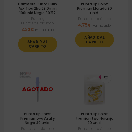
Dartstore Punta Bulls
Punta Lip Point
Axx Tips 2ba 28.0mm
Premiun Morada 30
100unid Negro 30212
unid.
Puntas
,
Puntas de plástico
Puntas de plástico
4,75
€
Iva incluido
2,23
€
Iva incluido
AÑADIR AL
AÑADIR AL
CARRITO
CARRITO
Punta Lip Point
Punta Lip Point
Premiun two Azul y
Premiun two Naranja
Negra 30 unid.
30 unid.
Puntas de plástico
Puntas de plástico