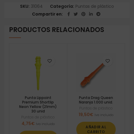
SKU:
31064
Categoría:
Puntas de plástico
Compartir en
PRODUCTOS RELACIONADOS
Punta Lippoint
Punta Drag Queen
Premium Shortlip
Naranja 1.000 unid.
Neon Yellow (21mm)
Puntas de plástico
30 unid
19,50
€
Iva incluido
Puntas de plástico
4,75
€
Iva incluido
AÑADIR AL
CARRITO