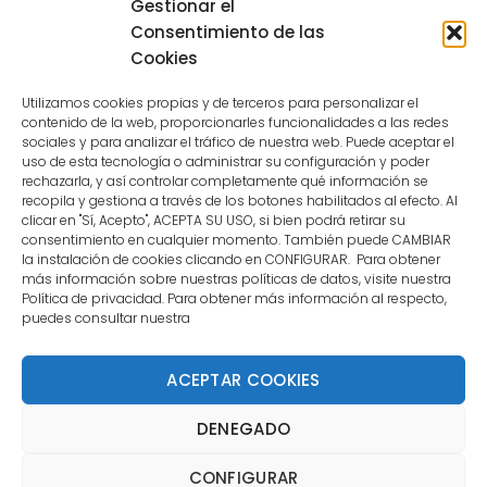
Gestionar el
because the user is not a confirmed
Consentimiento de las
user.
Cookies
Utilizamos cookies propias y de terceros para personalizar el
contenido de la web, proporcionarles funcionalidades a las redes
sociales y para analizar el tráfico de nuestra web. Puede aceptar el
uso de esta tecnología o administrar su configuración y poder
CONTACTO
rechazarla, y así controlar completamente qué información se
recopila y gestiona a través de los botones habilitados al efecto. Al
clicar en "Sí, Acepto", ACEPTA SU USO, si bien podrá retirar su
MENÚ PRINCIPAL
consentimiento en cualquier momento. También puede CAMBIAR
la instalación de cookies clicando en CONFIGURAR. Para obtener
más información sobre nuestras políticas de datos, visite nuestra
Política de privacidad. Para obtener más información al respecto,
MI CUENTA
puedes consultar nuestra
DOCUMENTACIÓN
ACEPTAR COOKIES
DENEGADO
Copyright 2021 DartStore - Todos los derechos
CONFIGURAR
reservados. | La Mejor Tienda de Dardos y Dianas de