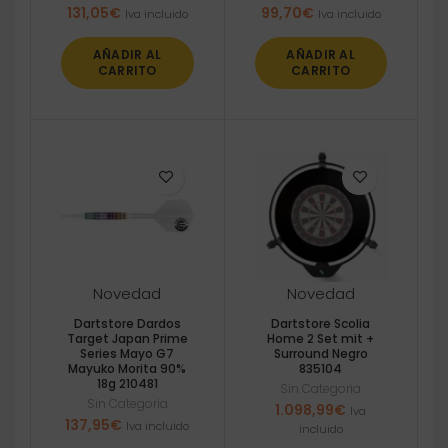
131,05
€
99,70
€
Iva incluido
Iva incluido
AÑADIR AL
AÑADIR AL
CARRITO
CARRITO
Novedad
Novedad
Dartstore Dardos
Dartstore Scolia
Target Japan Prime
Home 2 Set mit +
Series Mayo G7
Surround Negro
Mayuko Morita 90%
835104
18g 210481
Sin Categoria
Sin Categoria
1.098,99
€
Iva
137,95
€
Iva incluido
incluido