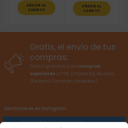
AÑADIR AL
AÑADIR AL
CARRITO
CARRITO
Gratis, el envío de tus
compras:
Envíos gratuitos para
compras
superiores
a 75€ y hasta 1kg de peso.
(Excepto Canarias y Baleares)
DartStore.es en Instagram:
Error validating access token:
Sessions for the user are not allowed