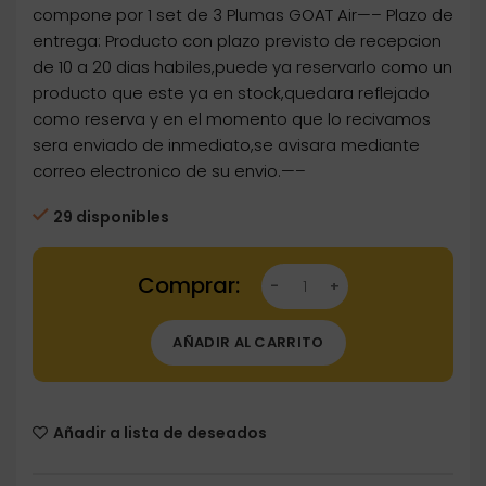
compone por 1 set de 3 Plumas GOAT Air—– Plazo de
entrega: Producto con plazo previsto de recepcion
de 10 a 20 dias habiles,puede ya reservarlo como un
producto que este ya en stock,quedara reflejado
como reserva y en el momento que lo recivamos
sera enviado de inmediato,se avisara mediante
correo electronico de su envio.—–
29 disponibles
Dartstore Plumas GOAT Air No6 Shape Cort
AÑADIR AL CARRITO
Añadir a lista de deseados