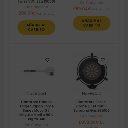
Swiss 90% 22g 190591
Sin Categoria
Sin Categoria
999,04
€
Iva incluido
206,31
€
Iva incluido
AÑADIR AL
AÑADIR AL
CARRITO
CARRITO
Novedad
Novedad
Dartstore Dardos
Dartstore Scolia
Target Japan Prime
Home 2 Set mit +
Series Mayo G7
Surround Gris 835106
Mayuko Morita 90%
Sin Categoria
18g 210481
1.098,99
€
Iva
Sin Categoria
incluido