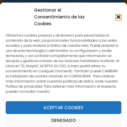
Error validating access token:
Sessions for the user are not allowed
Gestionar el
because the user is not a confirmed
Consentimiento de las
user.
Cookies
Utilizamos cookies propias y de terceros para personalizar el
contenido de la web, proporcionarles funcionalidades a las redes
sociales y para analizar el tráfico de nuestra web. Puede aceptar el
uso de esta tecnología o administrar su configuración y poder
CONTACTO
rechazarla, y así controlar completamente qué información se
recopila y gestiona a través de los botones habilitados al efecto. Al
clicar en "Sí, Acepto", ACEPTA SU USO, si bien podrá retirar su
MENÚ PRINCIPAL
consentimiento en cualquier momento. También puede CAMBIAR
la instalación de cookies clicando en CONFIGURAR. Para obtener
más información sobre nuestras políticas de datos, visite nuestra
Política de privacidad. Para obtener más información al respecto,
MI CUENTA
puedes consultar nuestra
DOCUMENTACIÓN
ACEPTAR COOKIES
DENEGADO