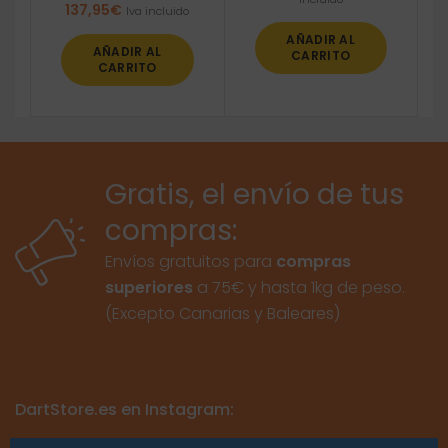
137,95
€
Iva incluido
AÑADIR AL
AÑADIR AL
CARRITO
CARRITO
Gratis, el envío de tus
compras:
Envíos gratuitos para
compras
superiores
a 75€ y hasta 1kg de peso.
(Excepto Canarias y Baleares)
DartStore.es en Instagram: