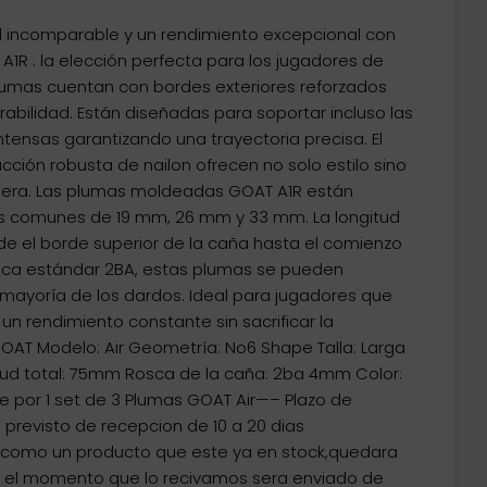
d incomparable y un rendimiento excepcional con
1R : la elección perfecta para los jugadores de
lumas cuentan con bordes exteriores reforzados
abilidad. Están diseñadas para soportar incluso las
tensas garantizando una trayectoria precisa. El
cción robusta de nailon ofrecen no solo estilo sino
dera. Las plumas moldeadas GOAT A1R están
des comunes de 19 mm, 26 mm y 33 mm. La longitud
sde el borde superior de la caña hasta el comienzo
osca estándar 2BA, estas plumas se pueden
mayoría de los dardos. Ideal para jugadores que
un rendimiento constante sin sacrificar la
 GOAT Modelo: Air Geometría: No6 Shape Talla: Larga
ud total: 75mm Rosca de la caña: 2ba 4mm Color:
 por 1 set de 3 Plumas GOAT Air—– Plazo de
 previsto de recepcion de 10 a 20 dias
o como un producto que este ya en stock,quedara
n el momento que lo recivamos sera enviado de