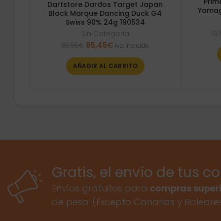
Prim
Dartstore Dardos Target Japan
Yamag
Black Marque Dancing Duck G4
Swiss 90% 24g 190534
Sin Categoria
13
El
El
85,45
€
89,95
€
Iva incluido
precio
precio
original
actual
AÑADIR AL CARRITO
era:
es:
89,95€.
85,45€.
Gratis, el envío de tus c
Envíos gratuitos para
compras superi
de peso. (Excepto Canarias y Baleare