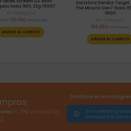
e Series Scream G2 Akito
Dartstore Dardos Target
ata Swiss 90% 23g 191007
The Miracle Gen7 Swiss 9
Sin Categoria
191011
El
El
131,05
€
Sin Categoria
7,95
€
Iva incluido
precio
precio
159,95
€
Iva incluido
original
actual
AÑADIR AL CARRITO
era:
es:
AÑADIR AL CARRITO
137,95€.
131,05€.
DartStore.es en Instagra
ompras:
Error validating acce
ores
a 75€ y hasta 1kg
because the user is 
s)