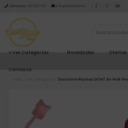
Llámanos:
961 152 301
info@dartstore.es
≡ Ver Categorías
Novedades
Ofertas
Contacto
Inicio
Sin Categoria
Dartstore Plumas GOAT Air No6 S