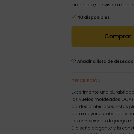
inmediato,se avisara media
40 disponibles
Dartstore Pl
Añadir a lista de deseado
DESCRIPCIÓN
Experimente una durabilida
los vuelos moldeados GOAT A
dardos ambiciosos. Estas p
para mayor estabilidad y du
las condiciones de juego má
El diseño elegante y la cons