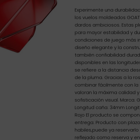
Experimente una durabilida
los vuelos moldeados GOAT A
dardos ambiciosos. Estas p
para mayor estabilidad y dur
condiciones de juego más in
diseño elegante y la constru
también confiabilidad dura
disponibles en las longitu
se refiere a la distancia de
de la pluma. Gracias a la r
combinar fácilmente con la 
valoran la máxima calidad y 
sofisticación visual. Marca:
Longitud caña: 34mm Longit
Rojo El producto se compone
entrega: Producto con plazo
habiles,puede ya reservarl
reflejado como reserva y e