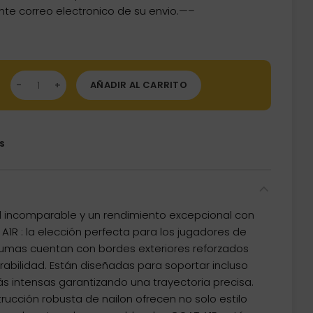
nte correo electronico de su envio.—–
umas GOAT Air No6 Shape Larga 34mm Rojo GD8000150 cantidad
AÑADIR AL CARRITO
s
d incomparable y un rendimiento excepcional con
1R : la elección perfecta para los jugadores de
lumas cuentan con bordes exteriores reforzados
rabilidad. Están diseñadas para soportar incluso
s intensas garantizando una trayectoria precisa.
trucción robusta de nailon ofrecen no solo estilo