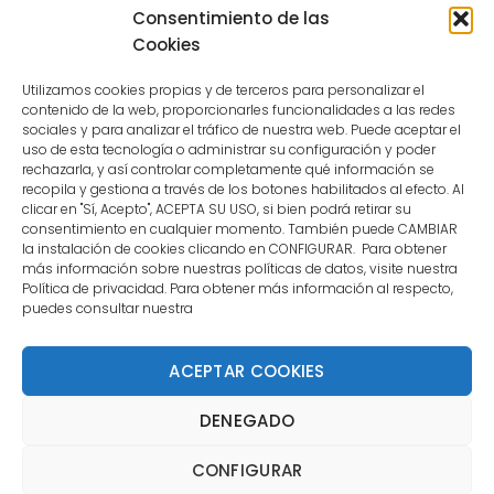
because the user is not a confirmed
Consentimiento de las
user.
Cookies
Utilizamos cookies propias y de terceros para personalizar el
contenido de la web, proporcionarles funcionalidades a las redes
sociales y para analizar el tráfico de nuestra web. Puede aceptar el
uso de esta tecnología o administrar su configuración y poder
CONTACTO
rechazarla, y así controlar completamente qué información se
recopila y gestiona a través de los botones habilitados al efecto. Al
clicar en "Sí, Acepto", ACEPTA SU USO, si bien podrá retirar su
MENÚ PRINCIPAL
consentimiento en cualquier momento. También puede CAMBIAR
la instalación de cookies clicando en CONFIGURAR. Para obtener
más información sobre nuestras políticas de datos, visite nuestra
Política de privacidad. Para obtener más información al respecto,
MI CUENTA
puedes consultar nuestra
DOCUMENTACIÓN
ACEPTAR COOKIES
DENEGADO
Copyright 2021 DartStore - Todos los derechos
CONFIGURAR
reservados. | La Mejor Tienda de Dardos y Dianas de
Madrid DartStore