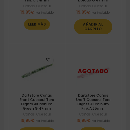
Pink C 34mm
Dorado G 47mm
Cañas
,
Cuesoul
Cañas
,
Cuesoul
19,95
€
19,95
€
Iva incluido
Iva incluido
LEER MÁS
AÑADIR AL
CARRITO
Dartstore Cañas
Dartstore Cañas
Shaft Cuesoul Tero
Shaft Cuesoul Tero
Flights Aluminum
Flights Aluminum
Green G 47mm
Pink A 25mm
Cañas
,
Cuesoul
Cañas
,
Cuesoul
19,95
€
19,95
€
Iva incluido
Iva incluido