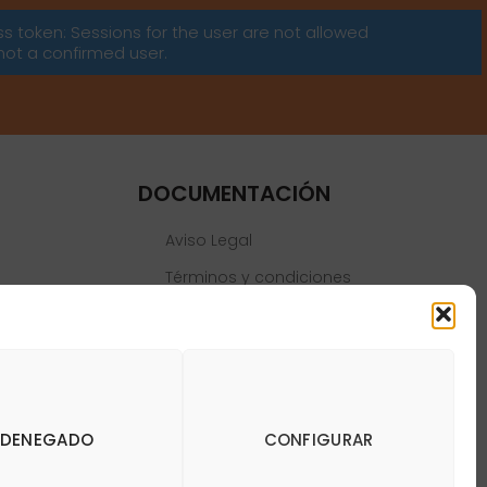
ss token: Sessions for the user are not allowed
not a confirmed user.
DOCUMENTACIÓN
Aviso Legal
Términos y condiciones
Política de privacidad
Política de cookies
DENEGADO
CONFIGURAR