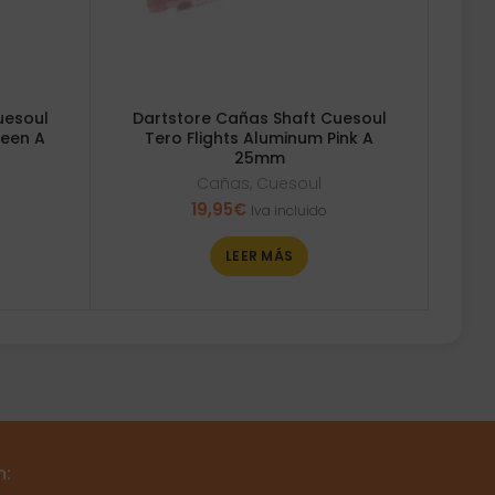
uesoul
Dartstore Cañas Shaft Cuesoul
reen A
Tero Flights Aluminum Pink A
25mm
Cañas
,
Cuesoul
19,95
€
Iva incluido
LEER MÁS
m: