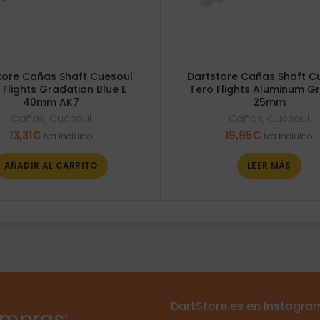
tore Cañas Shaft Cuesoul
Dartstore Cañas Shaft C
 Flights Gradation Blue E
Tero Flights Aluminum G
40mm AK7
25mm
Cañas
,
Cuesoul
Cañas
,
Cuesoul
13,31
€
19,95
€
Iva incluido
Iva incluido
AÑADIR AL CARRITO
LEER MÁS
DartStore.es en Instagra
ompras: