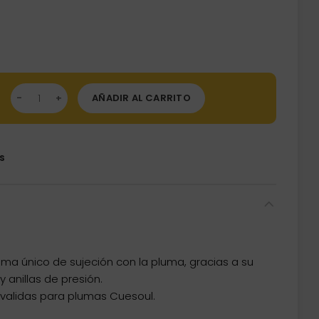
K7 DEGRADADAS Cuesoul Amarillas 47 mm (G) cantidad
AÑADIR AL CARRITO
s
ma único de sujeción con la pluma, gracias a su
 anillas de presión.
 validas para plumas Cuesoul.