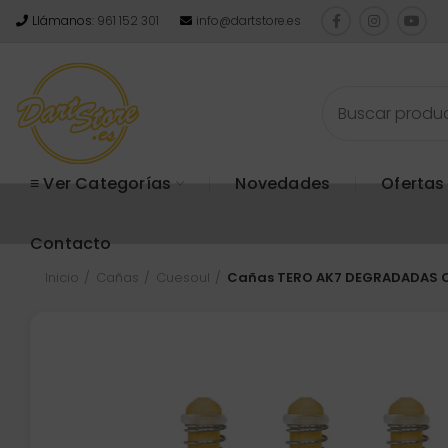
Llámanos:
961 152 301
info@dartstore.es
≡ Ver Categorías
Novedades
Ofertas
Contacto
Inicio
Cañas
Cuesoul
Cañas TERO AK7 DEGRADADAS C