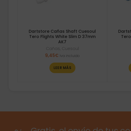
Dartstore Cañas Shaft Cuesoul
Darts
Tero Flights White Slim D 37mm
Tero
AK7
Cañas
,
Cuesoul
9,45
€
Iva incluido
LEER MÁS
Gratis, el envío de tus c