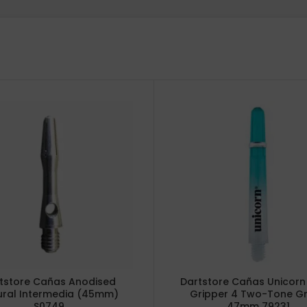
tstore Cañas Anodised
Dartstore Cañas Unicorn
ural Intermedia (45mm)
Gripper 4 Two-Tone G
S0749
47mm 79231