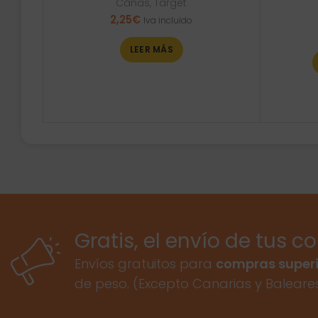
Cañas
,
Target
2,25
€
Iva incluido
LEER MÁS
Gratis, el envío de tus c
Envíos gratuitos para
compras superi
de peso. (Excepto Canarias y Baleare