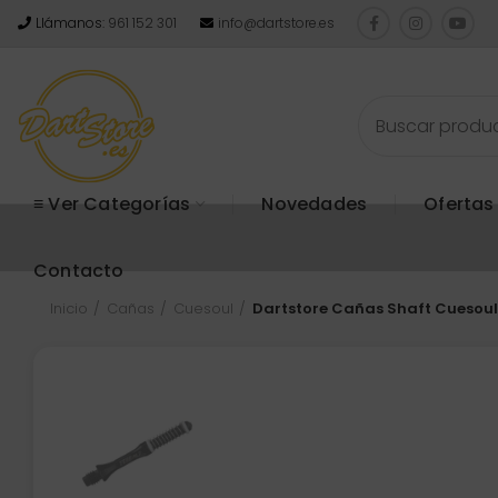
Llámanos:
961 152 301
info@dartstore.es
≡ Ver Categorías
Novedades
Ofertas
Contacto
Inicio
Cañas
Cuesoul
Dartstore Cañas Shaft Cuesoul 