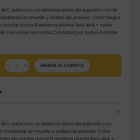
AK7, caña con un sistema único de sujeción con la
 mediante un muelle y anillas de presión. Color Negra
 contar rosca El sistema pluma Tero AK4 + caña
le con otros formatos Cantidad por bolsa 4 cañas
as Shaft Cuesoul Tero Flights Black Slim B 32mm AK7 cantidad
AÑADIR AL CARRITO
s
AK7, caña con un sistema único de sujeción con
ón mediante un muelle y anillas de presión. Color
mm sin contar rosca El sistema pluma Tero AK4 +