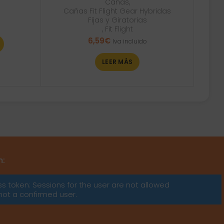
Cañas
,
Cañas Fit Flight Gear Hybridas
Fijas y Giratorias
,
Fit Flight
6,59
€
Iva incluido
LEER MÁS
m:
ss token: Sessions for the user are not allowed
not a confirmed user.