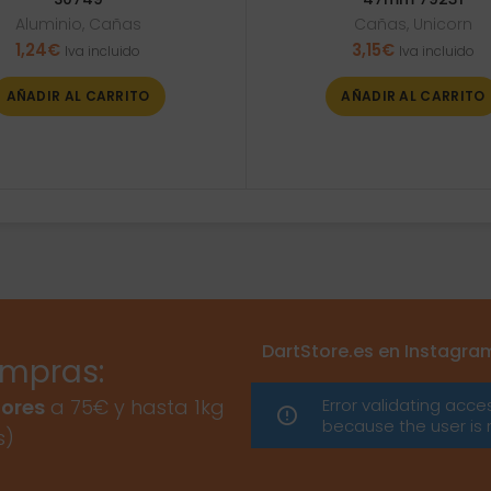
Aluminio
,
Cañas
Cañas
,
Unicorn
1,24
€
3,15
€
Iva incluido
Iva incluido
AÑADIR AL CARRITO
AÑADIR AL CARRITO
DartStore.es en Instagra
ompras:
Error validating acce
ores
a 75€ y hasta 1kg
because the user is 
s)