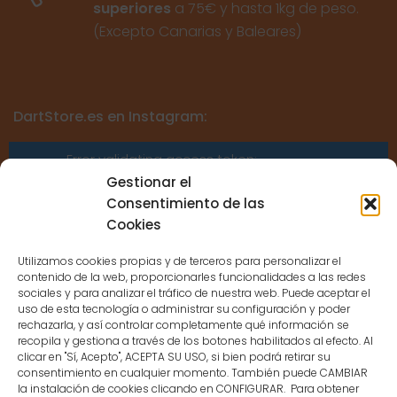
superiores
a 75€ y hasta 1kg de peso.
(Excepto Canarias y Baleares)
DartStore.es en Instagram:
Error validating access token:
Sessions for the user are not allowed
Gestionar el
because the user is not a confirmed
Consentimiento de las
user.
Cookies
Utilizamos cookies propias y de terceros para personalizar el
contenido de la web, proporcionarles funcionalidades a las redes
sociales y para analizar el tráfico de nuestra web. Puede aceptar el
uso de esta tecnología o administrar su configuración y poder
CONTACTO
rechazarla, y así controlar completamente qué información se
recopila y gestiona a través de los botones habilitados al efecto. Al
clicar en "Sí, Acepto", ACEPTA SU USO, si bien podrá retirar su
MENÚ PRINCIPAL
consentimiento en cualquier momento. También puede CAMBIAR
la instalación de cookies clicando en CONFIGURAR. Para obtener