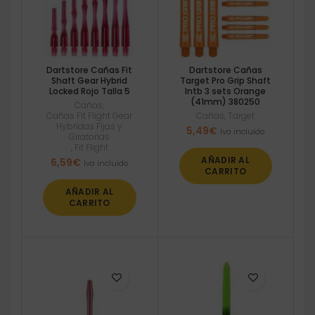
Dartstore Cañas Fit
Dartstore Cañas
Shaft Gear Hybrid
Target Pro Grip Shaft
Locked Rojo Talla 5
Intb 3 sets Orange
(41mm) 380250
Cañas
,
Cañas Fit Flight Gear
Cañas
,
Target
Hybridas Fijas y
5,49
€
Iva incluido
Giratorias
,
Fit Flight
AÑADIR AL
6,59
€
Iva incluido
CARRITO
AÑADIR AL
CARRITO