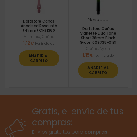
Novedad
Dartstore Cañas
Anodised Rosa Intb
Dartstore Cañas
(41mm) CHS1360
Vignette Duo Tone
Aluminio
,
Cañas
Short 38mm Black
Green 009735-01B1
1,12
€
Iva incluido
Cañas
,
Nylon
1,15
€
Iva incluido
AÑADIR AL
CARRITO
AÑADIR AL
CARRITO
Gratis, el envío de tus
compras:
Envíos gratuitos para
compras