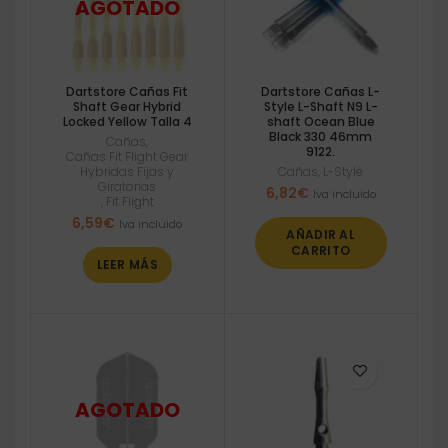
Dartstore Cañas Fit
Dartstore Cañas L-
Shaft Gear Hybrid
Style L-Shaft N9 L-
Locked Yellow Talla 4
shaft Ocean Blue
Black 330 46mm
Cañas
,
9122.
Cañas Fit Flight Gear
Hybridas Fijas y
Cañas
,
L-Style
Giratorias
6,82
€
Iva incluido
,
Fit Flight
6,59
€
Iva incluido
AÑADIR AL
CARRITO
LEER MÁS