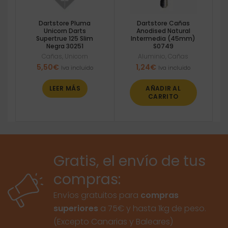
Dartstore Pluma
Dartstore Cañas
Unicorn Darts
Anodised Natural
Supertrue 125 Slim
Intermedia (45mm)
Negra 30251
S0749
Cañas
,
Unicorn
Aluminio
,
Cañas
5,50
€
1,24
€
Iva incluido
Iva incluido
LEER MÁS
AÑADIR AL
CARRITO
Gratis, el envío de tus
compras:
Envíos gratuitos para
compras
superiores
a 75€ y hasta 1kg de peso.
(Excepto Canarias y Baleares)