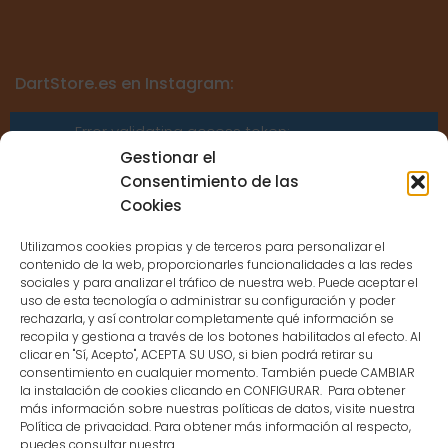
DartStore.es en Instagram:
Error validating access token:
Sessions for the user are not allowed
Gestionar el
because the user is not a confirmed
Consentimiento de las
user.
Cookies
Utilizamos cookies propias y de terceros para personalizar el
contenido de la web, proporcionarles funcionalidades a las redes
sociales y para analizar el tráfico de nuestra web. Puede aceptar el
uso de esta tecnología o administrar su configuración y poder
CONTACTO
rechazarla, y así controlar completamente qué información se
recopila y gestiona a través de los botones habilitados al efecto. Al
clicar en "Sí, Acepto", ACEPTA SU USO, si bien podrá retirar su
MENÚ PRINCIPAL
consentimiento en cualquier momento. También puede CAMBIAR
la instalación de cookies clicando en CONFIGURAR. Para obtener
más información sobre nuestras políticas de datos, visite nuestra
Política de privacidad. Para obtener más información al respecto,
MI CUENTA
puedes consultar nuestra