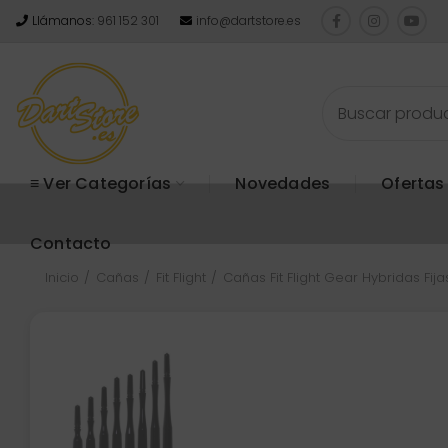
Llámanos:
961 152 301
info@dartstore.es
≡ Ver Categorías
Novedades
Ofertas
Contacto
Inicio
Cañas
Fit Flight
Cañas Fit Flight Gear Hybridas Fija