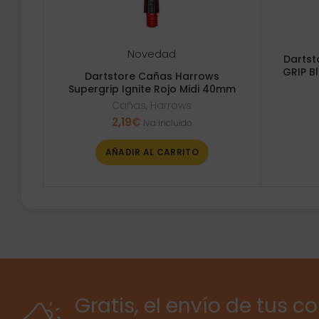
Novedad
Dartst
GRIP B
Dartstore Cañas Harrows
Supergrip Ignite Rojo Midi 40mm
Cañas
,
Harrows
2,19
€
Iva incluido
AÑADIR AL CARRITO
Gratis, el envío de tus c