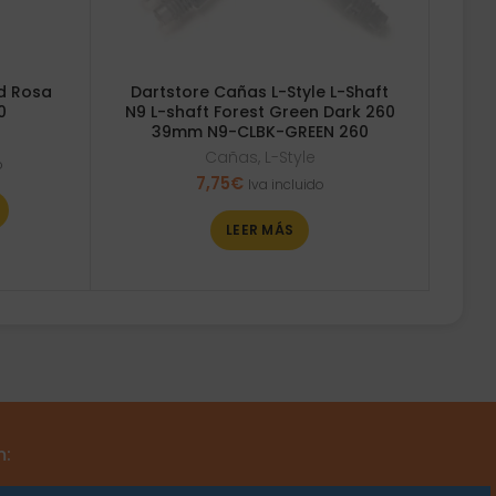
d Rosa
Dartstore Cañas L-Style L-Shaft
0
N9 L-shaft Forest Green Dark 260
39mm N9-CLBK-GREEN 260
Cañas
,
L-Style
o
7,75
€
Iva incluido
LEER MÁS
m: