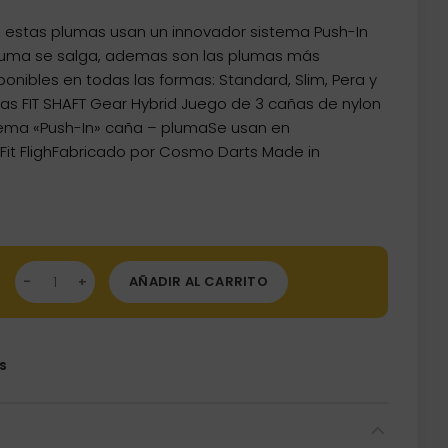
t, estas plumas usan un innovador sistema Push-In
pluma se salga, ademas son las plumas más
onibles en todas las formas: Standard, Slim, Pera y
añas FIT SHAFT Gear Hybrid Juego de 3 cañas de nylon
tema «Push-In» caña – plumaSe usan en
Fit FlighFabricado por Cosmo Darts Made in
s Fit Shaft Gear Hybrid Fija Negras Talla 4 cantidad
AÑADIR AL CARRITO
s