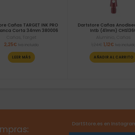
ore Cañas TARGET INK PRO
Dartstore Cañas Anodise
lanca Corta 34mm 380006
Intb (41mm) CHS136
Cañas
,
Target
Aluminio
,
Cañas
El
El
2,25
€
1,12
€
1,24
€
Iva incluido
Iva incluid
precio
precio
original
actual
LEER MÁS
AÑADIR AL CARRITO
era:
es:
1,24€.
1,12€.
DartStore.es en Instagra
ompras: