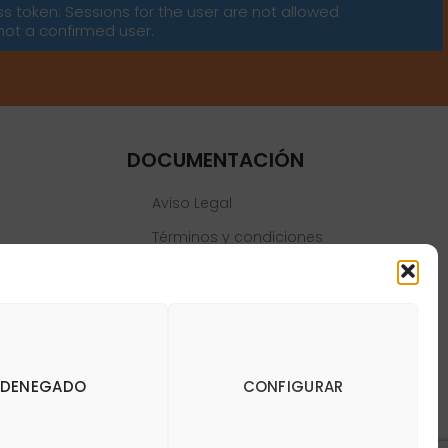
ss token: Sessions for the user are not allowed
not a confirmed user.
DOCUMENTACIÓN
Aviso Legal
Términos y condiciones
Política de privacidad
Política de cookies
DENEGADO
CONFIGURAR