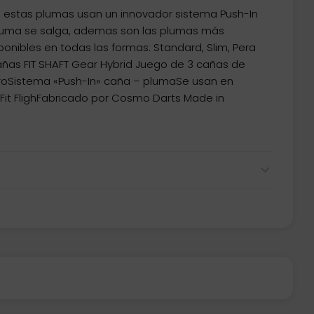
t, estas plumas usan un innovador sistema Push-In
pluma se salga, ademas son las plumas más
onibles en todas las formas: Standard, Slim, Pera
Cañas FIT SHAFT Gear Hybrid Juego de 3 cañas de
groSistema «Push-In» caña – plumaSe usan en
Fit FlighFabricado por Cosmo Darts Made in