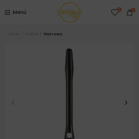
0
0
Menú
Inicio
Cañas
Harrows