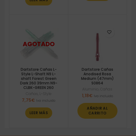
Dartstore Cañas L-
Dartstore Cañas
Style L-Shaft N9 L-
Anodised Rosa
shaft Forest Green
Medium (47mm)
Dark 260 39mm N9-
S0864
CLBK-GREEN 260
Aluminio
,
Cañas
Cañas
,
L-Style
1,18
€
Iva incluido
7,75
€
Iva incluido
AÑADIR AL
LEER MÁS
CARRITO