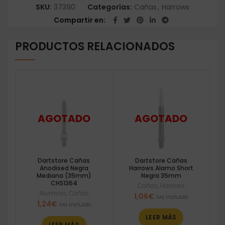
SKU:
37390
Categorías:
Cañas
,
Harrows
Compartir en
PRODUCTOS RELACIONADOS
Dartstore Cañas
Dartstore Cañas
Anodised Negra
Harrows Alamo Short
Mediana (35mm)
Negra 35mm
CHS1364
Cañas
,
Harrows
Aluminio
,
Cañas
1,06
€
Iva incluido
1,24
€
Iva incluido
LEER MÁS
LEER MÁS