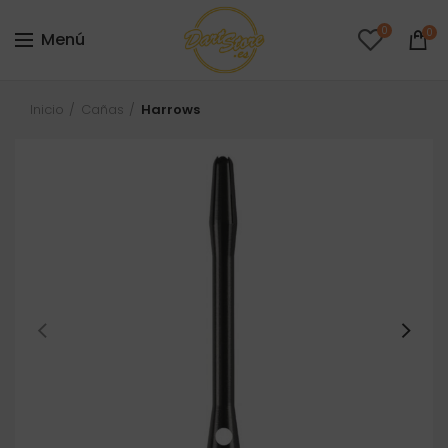
0
0
Menú
Inicio
Cañas
Harrows