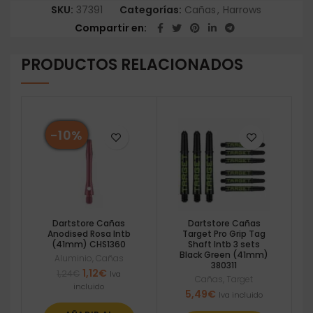
SKU:
37391
Categorías:
Cañas
,
Harrows
Compartir en
PRODUCTOS RELACIONADOS
-10%
Dartstore Cañas
Dartstore Cañas
Anodised Rosa Intb
Target Pro Grip Tag
(41mm) CHS1360
Shaft Intb 3 sets
Black Green (41mm)
Aluminio
,
Cañas
380311
El
El
1,12
€
1,24
€
Iva
Cañas
,
Target
precio
precio
incluido
5,49
€
Iva incluido
original
actual
era:
es: