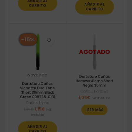
AÑADIR AL
1,24€.
1,12€.
AÑADIR AL
CARRITO
CARRITO
-15%
Novedad
Dartstore Cañas
Harrows Alamo Short
Dartstore Cañas
Negra 35mm
Vignette Duo Tone
Cañas
,
Harrows
Short 38mm Black
Green 009735-01B1
1,06
€
Iva incluido
Cañas
,
Nylon
El
El
1,15
€
1,35
€
Iva
LEER MÁS
precio
precio
incluido
original
actual
era:
es:
AÑADIR AL
1,35€.
1,15€.
CARRITO