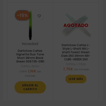
-15%
Novedad
Dartstore Cañas L-
Style L-Shaft N9 L-
Dartstore Cañas
shaft Forest Green
Vignette Duo Tone
Dark 260 39mm N9-
Short 38mm Black
CLBK-GREEN 260
Green 009735-01B1
Cañas
,
L-Style
Cañas
,
Nylon
7,75
€
Iva incluido
El
El
1,15
€
1,35
€
Iva
precio
precio
incluido
LEER MÁS
original
actual
era:
es:
AÑADIR AL
1,35€.
1,15€.
CARRITO