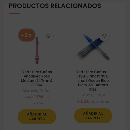
PRODUCTOS RELACIONADOS
-5%
Dartstore Cañas
Dartstore Cañas L-
Anodised Rosa
Style L-Shaft N9 L-
Medium (47mm)
shaft Ocean Blue
S0864
Black 330 46mm
9122.
Aluminio
,
Cañas
Cañas
,
L-Style
El
El
1,18
€
1,24
€
Iva
6,82
€
precio
precio
Iva incluido
incluido
original
actual
era:
es:
AÑADIR AL
AÑADIR AL
1,24€.
1,18€.
CARRITO
CARRITO