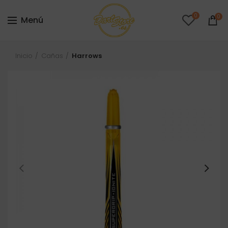
0
0
Menú
Inicio
Cañas
Harrows