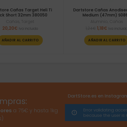
tore Cañas Target Heli Ti
Dartstore Cañas Anodise
ack Short 32mm 380050
Medium (47mm) S08
Cañas
,
Target
Aluminio
,
Cañas
El
El
20,20
€
1,18
€
1,24
€
Iva incluido
Iva incluid
precio
precio
original
actual
AÑADIR AL CARRITO
AÑADIR AL CARRITO
era:
es:
1,24€.
1,18€.
DartStore.es en Instagra
ompras:
Error validating acce
ores
a 75€ y hasta 1kg
because the user is 
s)