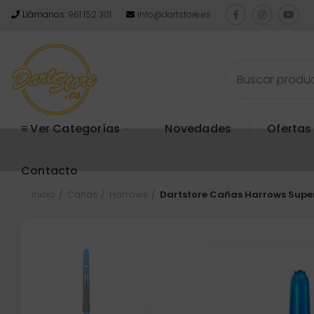
Llámanos:
961 152 301
info@dartstore.es
≡ Ver Categorías
Novedades
Ofertas
Contacto
Inicio
Cañas
Harrows
Dartstore Cañas Harrows Super