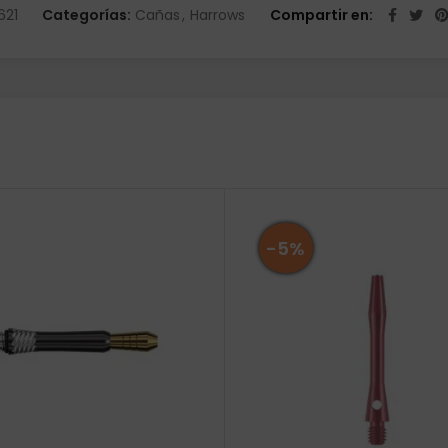
621
Categorías:
Cañas
,
Harrows
Compartir en
-5%