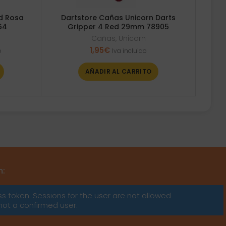
d Rosa
Dartstore Cañas Unicorn Darts
64
Gripper 4 Red 29mm 78905
Cañas
,
Unicorn
1,95
€
o
Iva incluido
AÑADIR AL CARRITO
m:
ss token: Sessions for the user are not allowed
not a confirmed user.