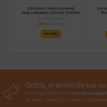
Dartstore Cañas Anodised
Darts
Negra Mediana (35mm) CHS1364
Bl
Aluminio
,
Cañas
1,24
€
Iva incluido
LEER MÁS
Gratis, el envío de tus c
Envíos gratuitos para
compras superi
de peso. (Excepto Canarias y Baleare