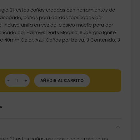
iglo 21, estas cañas creadas con herramientas de
n acabado, cañas para dardos fabricadas por
. Incluye anilla en vez del clásico muelle para dar
bricado por Harrows Darts Modelo: Supergrip Ignite
de 40mm Color: Azul Cañas por bolsa: 3 Contenido: 3
as Harrows Supergrip Ignite Azul Midi 40mm cantidad
AÑADIR AL CARRITO
s
iglo 21, estas cañas creadas con herramientas