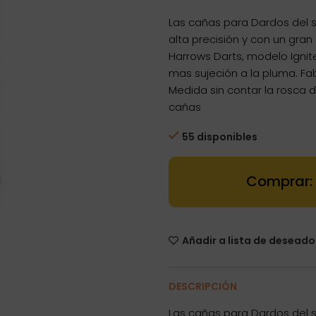
Las cañas para Dardos del s
alta precisión y con un gra
Harrows Darts, modelo Ignite
mas sujeción a la pluma. Fa
Medida sin contar la rosca 
cañas
55 disponibles
Dartstore Cañ
Añadir a lista de deseado
DESCRIPCIÓN
Las cañas para Dardos del s