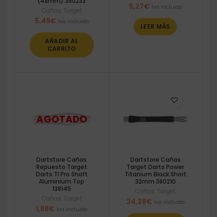
(48mm) 380233
9,27
€
Iva incluido
Cañas
,
Target
5,49
€
Iva incluido
LEER MÁS
AÑADIR AL
CARRITO
Dartstore Cañas
Dartstore Cañas
Repuesto Target
Target Darts Power
Darts TI Pro Shaft
Titanium Black Short
Aluminium Top
32mm 380210
138145
Cañas
,
Target
Cañas
,
Target
24,28
€
Iva incluido
1,88
€
Iva incluido