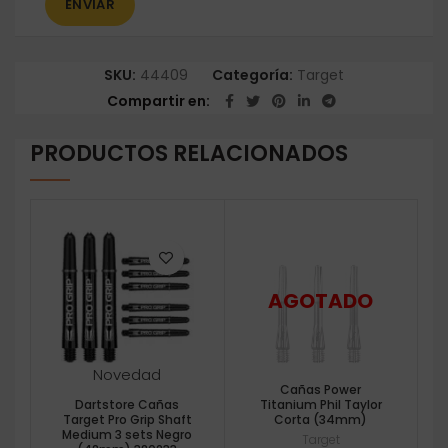
SKU:
44409
Categoría:
Target
Compartir en
PRODUCTOS RELACIONADOS
Novedad
Cañas Power
Dartstore Cañas
Titanium Phil Taylor
Target Pro Grip Shaft
Corta (34mm)
Medium 3 sets Negro
Target