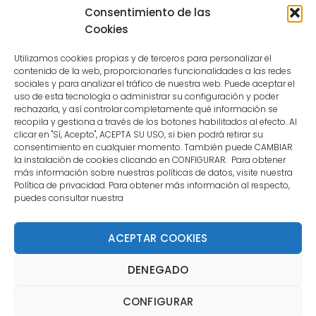
because the user is not a confirmed
Consentimiento de las
user.
Cookies
Utilizamos cookies propias y de terceros para personalizar el
contenido de la web, proporcionarles funcionalidades a las redes
sociales y para analizar el tráfico de nuestra web. Puede aceptar el
uso de esta tecnología o administrar su configuración y poder
CONTACTO
rechazarla, y así controlar completamente qué información se
recopila y gestiona a través de los botones habilitados al efecto. Al
clicar en "Sí, Acepto", ACEPTA SU USO, si bien podrá retirar su
MENÚ PRINCIPAL
consentimiento en cualquier momento. También puede CAMBIAR
la instalación de cookies clicando en CONFIGURAR. Para obtener
más información sobre nuestras políticas de datos, visite nuestra
Política de privacidad. Para obtener más información al respecto,
MI CUENTA
puedes consultar nuestra
DOCUMENTACIÓN
ACEPTAR COOKIES
DENEGADO
Copyright 2021 DartStore - Todos los derechos
CONFIGURAR
reservados. | La Mejor Tienda de Dardos y Dianas de
Madrid DartStore