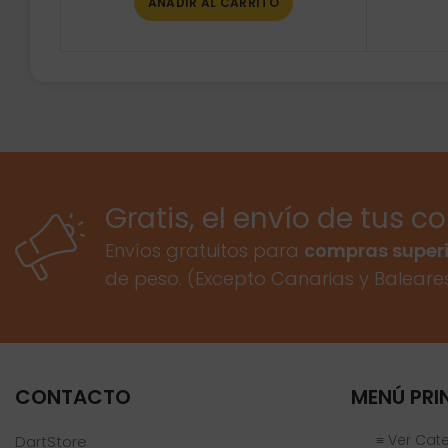
AÑADIR AL CARRITO
Gratis, el envío de tus c
Envíos gratuitos para
compras superi
de peso. (Excepto Canarias y Baleare
CONTACTO
MENÚ PRI
≡ Ver Cat
DartStore