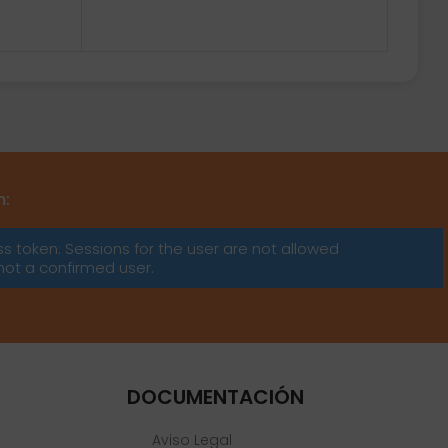
m:
ss token: Sessions for the user are not allowed
not a confirmed user.
DOCUMENTACIÓN
Aviso Legal