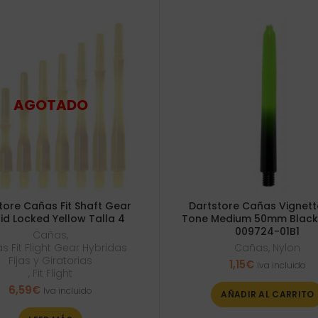
tore Cañas Fit Shaft Gear
Dartstore Cañas Vignet
id Locked Yellow Talla 4
Tone Medium 50mm Black
009724-01B1
Cañas
,
 Fit Flight Gear Hybridas
Cañas
,
Nylon
Fijas y Giratorias
1,15
€
Iva incluido
,
Fit Flight
6,59
€
Iva incluido
AÑADIR AL CARRITO