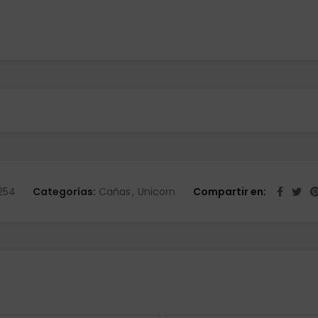
254
Categorías:
Cañas
,
Unicorn
Compartir en