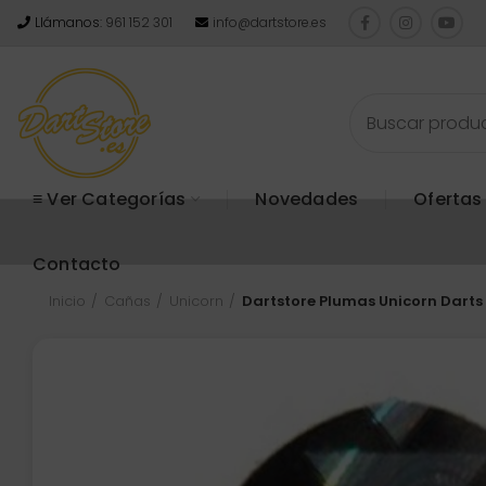
Llámanos:
961 152 301
info@dartstore.es
≡ Ver Categorías
Novedades
Ofertas
Contacto
Inicio
Cañas
Unicorn
Dartstore Plumas Unicorn Darts 