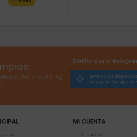
LEER MÁS
DartStore.es en Instagra
ompras:
Error validating acce
ores
a 75€ y hasta 1kg
because the user is 
s)
NCIPAL
MI CUENTA
egorías
Mi cuenta