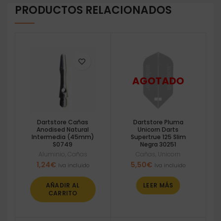
PRODUCTOS RELACIONADOS
Dartstore Cañas
Dartstore Pluma
Anodised Natural
Unicorn Darts
Intermedia (45mm)
Supertrue 125 Slim
S0749
Negra 30251
Aluminio
,
Cañas
Cañas
,
Unicorn
1,24
€
5,50
€
Iva incluido
Iva incluido
AÑADIR AL
LEER MÁS
CARRITO