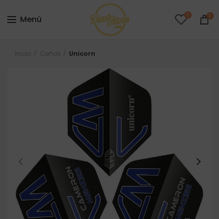
0
0
Menú
Inicio
Cañas
Unicorn