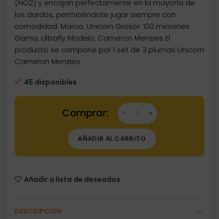
(NO2) y encajan perfectamente en la mayoría de
los dardos, permitiéndote jugar siempre con
comodidad. Marca: Unicorn Grosor: 100 micrones
Gama: Ultrafly Modelo: Cameron Menzies El
producto se compone por 1 set de 3 plumas Unicorn
Cameron Menzies
45 disponibles
Dartstore Plumas Unicorn Darts Ultrafly Cam
AÑADIR AL CARRITO
Añadir a lista de deseados
DESCRIPCIÓN