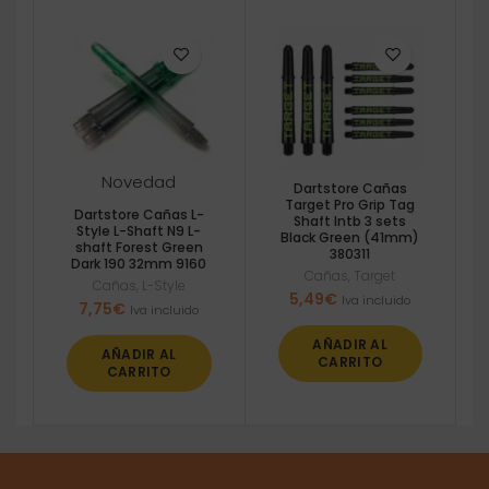
Novedad
Dartstore Cañas
Target Pro Grip Tag
Dartstore Cañas L-
Shaft Intb 3 sets
Style L-Shaft N9 L-
Black Green (41mm)
shaft Forest Green
380311
Dark 190 32mm 9160
Cañas
,
Target
Cañas
,
L-Style
5,49
€
Iva incluido
7,75
€
Iva incluido
AÑADIR AL
AÑADIR AL
CARRITO
CARRITO