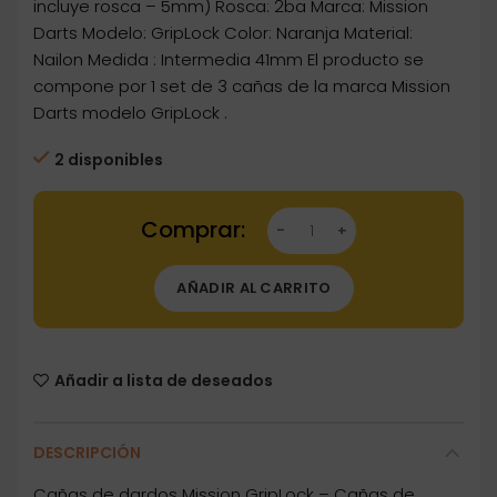
incluye rosca – 5mm) Rosca: 2ba Marca: Mission
Darts Modelo: GripLock Color: Naranja Material:
Nailon Medida : Intermedia 41mm El producto se
compone por 1 set de 3 cañas de la marca Mission
Darts modelo GripLock .
2 disponibles
Dartstore Cañas Mission Darts GripLock Nara
AÑADIR AL CARRITO
Añadir a lista de deseados
DESCRIPCIÓN
Cañas de dardos Mission GripLock – Cañas de