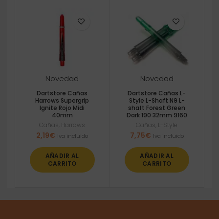
Novedad
Novedad
Dartstore Cañas
Dartstore Cañas L-
Harrows Supergrip
Style L-Shaft N9 L-
Ignite Rojo Midi
shaft Forest Green
40mm
Dark 190 32mm 9160
Cañas
,
Harrows
Cañas
,
L-Style
2,19
€
7,75
€
Iva incluido
Iva incluido
AÑADIR AL
AÑADIR AL
CARRITO
CARRITO