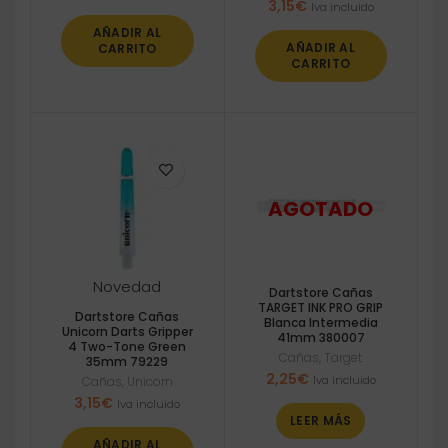
3,15
€
Iva incluido
AÑADIR AL
AÑADIR AL
CARRITO
CARRITO
Novedad
Dartstore Cañas
TARGET INK PRO GRIP
Dartstore Cañas
Blanca Intermedia
Unicorn Darts Gripper
41mm 380007
4 Two-Tone Green
Cañas
,
Target
35mm 79229
2,25
€
Iva incluido
Cañas
,
Unicorn
3,15
€
Iva incluido
LEER MÁS
AÑADIR AL