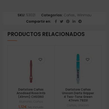
SKU:
53021
Categorías:
Cañas
,
Winmau
Compartir en
PRODUCTOS RELACIONADOS
Dartstore Cañas
Dartstore Cañas
Anodised Rosa Intb
Unicorn Darts Gripper
(41mm) CHS1360
4 Two-Tone Green
47mm 79231
Aluminio
,
Cañas
Cañas
,
Unicorn
1,12
€
Iva incluido