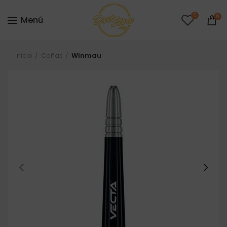
0
0
Menú
Inicio
Cañas
Winmau