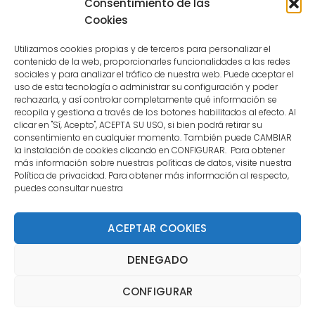
Consentimiento de las
user.
Cookies
Utilizamos cookies propias y de terceros para personalizar el
contenido de la web, proporcionarles funcionalidades a las redes
sociales y para analizar el tráfico de nuestra web. Puede aceptar el
uso de esta tecnología o administrar su configuración y poder
CONTACTO
rechazarla, y así controlar completamente qué información se
recopila y gestiona a través de los botones habilitados al efecto. Al
clicar en "Sí, Acepto", ACEPTA SU USO, si bien podrá retirar su
MENÚ PRINCIPAL
consentimiento en cualquier momento. También puede CAMBIAR
la instalación de cookies clicando en CONFIGURAR. Para obtener
más información sobre nuestras políticas de datos, visite nuestra
Política de privacidad. Para obtener más información al respecto,
MI CUENTA
puedes consultar nuestra
DOCUMENTACIÓN
ACEPTAR COOKIES
DENEGADO
Copyright 2021 DartStore - Todos los derechos
CONFIGURAR
reservados. | La Mejor Tienda de Dardos y Dianas de
Madrid DartStore