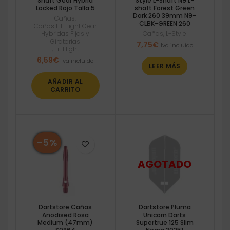
Shaft Gear Hybrid
Style L-Shaft N9 L-
Locked Rojo Talla 5
shaft Forest Green
Dark 260 39mm N9-
Cañas
,
CLBK-GREEN 260
Cañas Fit Flight Gear
Hybridas Fijas y
Cañas
,
L-Style
Giratorias
7,75
€
Iva incluido
,
Fit Flight
6,59
€
Iva incluido
LEER MÁS
AÑADIR AL
CARRITO
-5%
Dartstore Cañas
Dartstore Pluma
Anodised Rosa
Unicorn Darts
Medium (47mm)
Supertrue 125 Slim