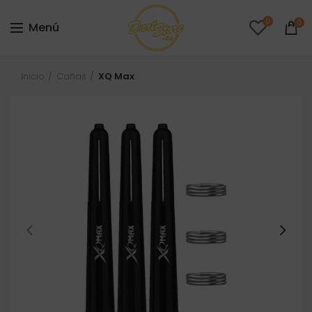
0
0
Menú
Inicio
Cañas
XQ Max