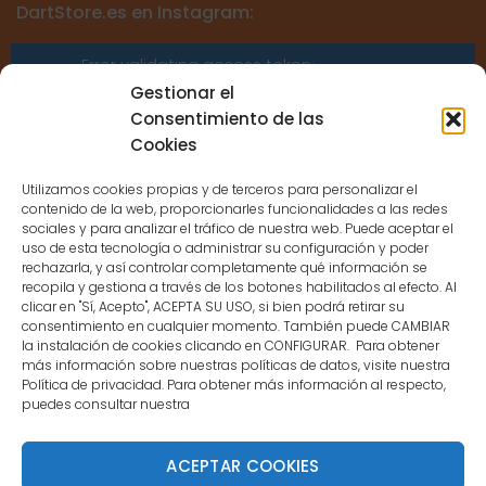
DartStore.es en Instagram:
Error validating access token:
Sessions for the user are not allowed
Gestionar el
because the user is not a confirmed
Consentimiento de las
user.
Cookies
Utilizamos cookies propias y de terceros para personalizar el
contenido de la web, proporcionarles funcionalidades a las redes
sociales y para analizar el tráfico de nuestra web. Puede aceptar el
uso de esta tecnología o administrar su configuración y poder
CONTACTO
rechazarla, y así controlar completamente qué información se
recopila y gestiona a través de los botones habilitados al efecto. Al
clicar en "Sí, Acepto", ACEPTA SU USO, si bien podrá retirar su
MENÚ PRINCIPAL
consentimiento en cualquier momento. También puede CAMBIAR
la instalación de cookies clicando en CONFIGURAR. Para obtener
más información sobre nuestras políticas de datos, visite nuestra
Política de privacidad. Para obtener más información al respecto,
MI CUENTA
puedes consultar nuestra
DOCUMENTACIÓN
ACEPTAR COOKIES