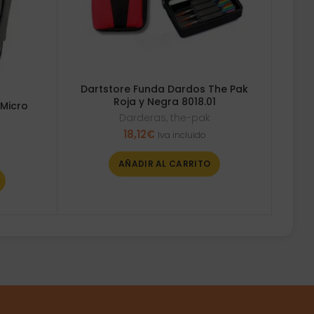
Dartstore Funda Dardos The Pak
Roja y Negra 8018.01
 Micro
Darderas
,
the-pak
0
18,12
€
Iva incluido
AÑADIR AL CARRITO