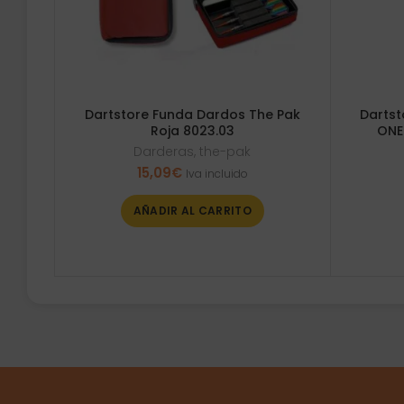
Dartstore Funda Dardos The Pak
Dartst
Roja 8023.03
ONE
Darderas
,
the-pak
15,09
€
Iva incluido
AÑADIR AL CARRITO