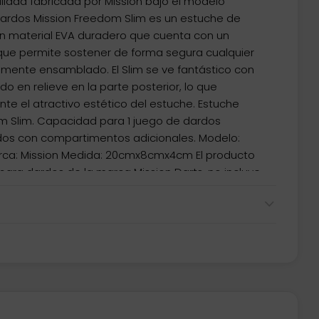
idad fabricada por Mission bajo el modelo
dardos Mission Freedom Slim es un estuche de
n material EVA duradero que cuenta con un
o que permite sostener de forma segura cualquier
mente ensamblado. El Slim se ve fantástico con
do en relieve en la parte posterior, lo que
el atractivo estético del estuche. Estuche
m Slim. Capacidad para 1 juego de dardos
s con compartimentos adicionales. Modelo:
arca: Mission Medida: 20cmx8cmx4cm El producto
ara dardos de la marca Mission Darts, no incluye
funda.