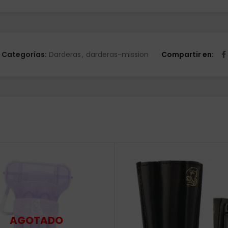
Categorías:
Darderas
,
darderas-mission
Compartir en