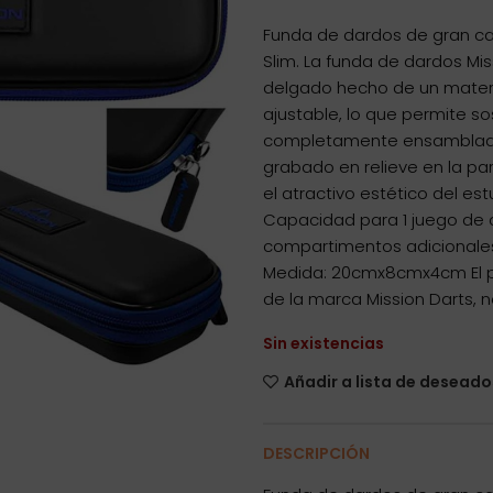
Funda de dardos de gran ca
Slim. La funda de dardos Mi
delgado hecho de un materi
ajustable, lo que permite s
completamente ensamblado. E
grabado en relieve en la p
el atractivo estético del e
Capacidad para 1 juego d
compartimentos adicionales.
Medida: 20cmx8cmx4cm El p
de la marca Mission Darts, n
Sin existencias
Añadir a lista de deseado
DESCRIPCIÓN