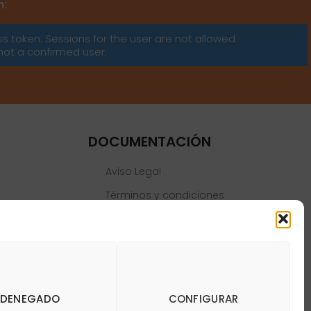
m:
ss token: Sessions for the user are not allowed
not a confirmed user.
DOCUMENTACIÓN
Aviso Legal
Términos y condiciones
Política de privacidad
Política de cookies
DENEGADO
CONFIGURAR