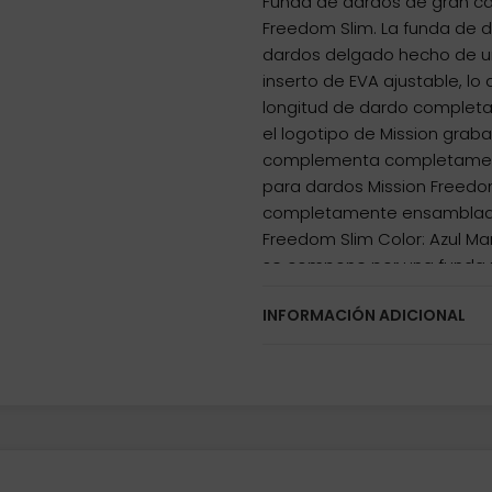
Funda de dardos de gran cal
Freedom Slim. La funda de 
dardos delgado hecho de u
inserto de EVA ajustable, l
longitud de dardo completa
el logotipo de Mission graba
complementa completamente 
para dardos Mission Freedo
completamente ensamblado
Freedom Slim Color: Azul M
se compone por una funda p
dardos ni repuestos solo la 
INFORMACIÓN ADICIONAL