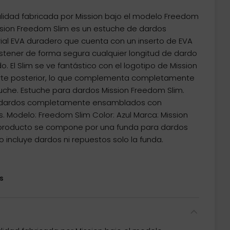
lidad fabricada por Mission bajo el modelo Freedom
ssion Freedom Slim es un estuche de dardos
al EVA duradero que cuenta con un inserto de EVA
ostener de forma segura cualquier longitud de dardo
l Slim se ve fantástico con el logotipo de Mission
arte posterior, lo que complementa completamente
stuche. Estuche para dardos Mission Freedom Slim.
e dardos completamente ensamblados con
 Modelo: Freedom Slim Color: Azul Marca: Mission
roducto se compone por una funda para dardos
o incluye dardos ni repuestos solo la funda.
s