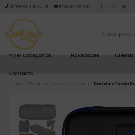
Llámanos:
961 152 301
info@dartstore.es
≡ Ver Categorías
Novedades
Ofertas
Contacto
Inicio
Darderas
darderas-mission
Dartstore Funda Da