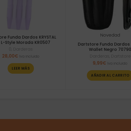
Novedad
ore Funda Dardos KRYSTAL
 L-Style Morada KR0507
Dartstore Funda Dardos
0
,
Darderas
Wallet Negro 7079
28,00
€
Darderas
,
Dartstore
Iva incluido
9,99
€
Iva incluido
LEER MÁS
AÑADIR AL CARRITO