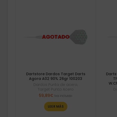
Dartstore Dardos Target Darts
Darts
Agora A02 90% 26gr 100203
T
W.C
Dardos Punta de acero
,
Target Punta Acero
D
59,89
€
Iva incluido
LEER MÁS