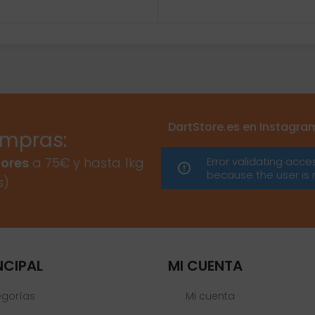
DartStore.es en Instagra
ompras:
Error validating acce
ores
a 75€ y hasta 1kg
because the user is 
s)
NCIPAL
MI CUENTA
egorías
Mi cuenta