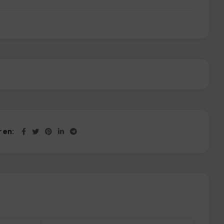
 de 3 cañas Unicorn Darts, 1 set de 3 plumas
 en