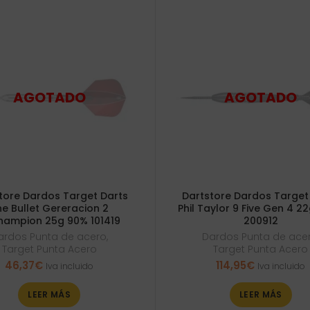
tore Dardos Target Darts
Dartstore Dardos Target
he Bullet Gereracion 2
Phil Taylor 9 Five Gen 4 2
hampion 25g 90% 101419
200912
ardos Punta de acero
,
Dardos Punta de ace
Target Punta Acero
Target Punta Acero
46,37
€
114,95
€
Iva incluido
Iva incluido
LEER MÁS
LEER MÁS