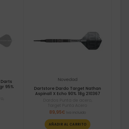
Novedad
 Darts
2gr 95%
Dartstore Dardo Target Nathan
Aspinall X Echo 90% 18g 210367
ro
,
Dardos Punta de acero
,
Target Punta Acero
89,95
€
Iva incluido
AÑADIR AL CARRITO