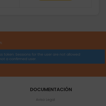
m:
ss token: Sessions for the user are not allowed
not a confirmed user.
DOCUMENTACIÓN
Aviso Legal