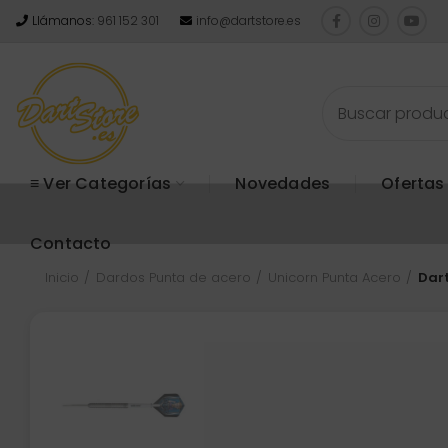
Llámanos:
961 152 301
info@dartstore.es
≡ Ver Categorías
Novedades
Ofertas
Contacto
Inicio
Dardos Punta de acero
Unicorn Punta Acero
Dar