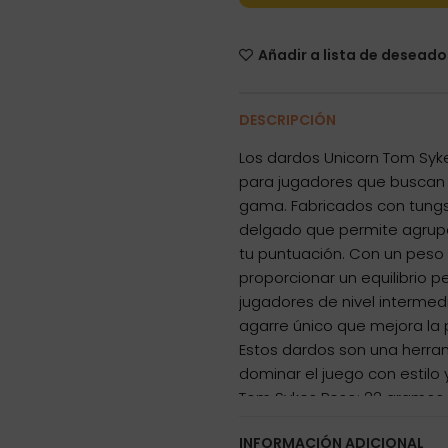
Añadir a lista de deseado
DESCRIPCIÓN
Los dardos Unicorn Tom Syk
para jugadores que buscan u
gama. Fabricados con tungst
delgado que permite agrup
tu puntuación. Con un peso
proporcionar un equilibrio pe
jugadores de nivel intermedi
agarre único que mejora la 
Estos dardos son una herra
dominar el juego con estilo y
Tom Sykes Peso: 22 gramos Ma
mm Diámetro del barril: 6.4 
INFORMACIÓN ADICIONAL
Rosca de la caña: 2BA El ju