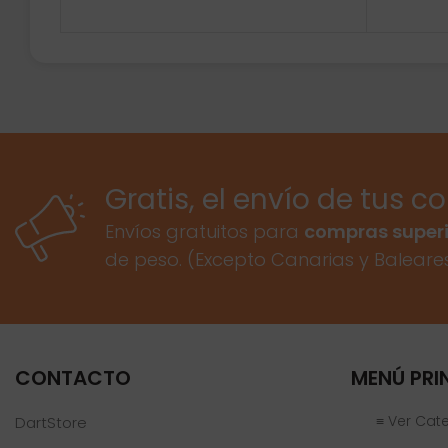
Gratis, el envío de tus c
Envíos gratuitos para
compras superi
de peso. (Excepto Canarias y Baleare
CONTACTO
MENÚ PRI
≡ Ver Cat
DartStore