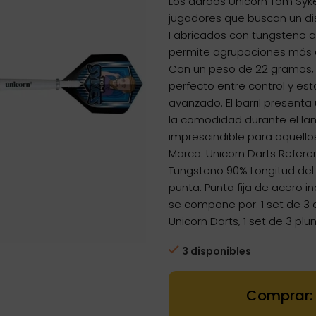
Los dardos Unicorn Tom Syk
jugadores que buscan un di
Fabricados con tungsteno al
permite agrupaciones más a
Con un peso de 22 gramos, 
perfecto entre control y est
avanzado. El barril presenta
la comodidad durante el la
imprescindible para aquellos
Marca: Unicorn Darts Referen
Tungsteno 90% Longitud del b
punta: Punta fija de acero i
se compone por: 1 set de 3 
Unicorn Darts, 1 set de 3 p
3 disponibles
Dartstore Dar