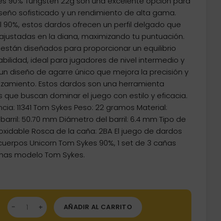
es 90% Tungsten 22g son una excelente opción para
seño sofisticado y un rendimiento de alta gama.
 90%, estos dardos ofrecen un perfil delgado que
justadas en la diana, maximizando tu puntuación.
están diseñados para proporcionar un equilibrio
abilidad, ideal para jugadores de nivel intermedio y
 un diseño de agarre único que mejora la precisión y
nzamiento. Estos dardos son una herramienta
 que buscan dominar el juego con estilo y eficacia.
cia: 11341 Tom Sykes Peso: 22 gramos Material:
arril: 50.70 mm Diámetro del barril: 6.4 mm Tipo de
noxidable Rosca de la caña: 2BA El juego de dardos
cuerpos Unicorn Tom Sykes 90%, 1 set de 3 cañas
lumas modelo Tom Sykes.
dos Unicorn Tom Sykes 90% 22gr cantidad
AÑADIR AL CARRITO