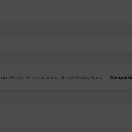
Unicorn Tom Sykes 90%, 1 set
modelo Tom Sykes.
ías:
Dardos Punta de acero
,
Unicorn Punta Acero
Compartir