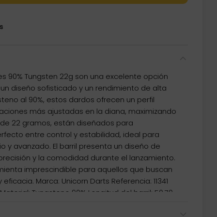
s
es 90% Tungsten 22g son una excelente opción
n diseño sofisticado y un rendimiento de alta
eno al 90%, estos dardos ofrecen un perfil
aciones más ajustadas en la diana, maximizando
 de 22 gramos, están diseñados para
rfecto entre control y estabilidad, ideal para
o y avanzado. El barril presenta un diseño de
precisión y la comodidad durante el lanzamiento.
mienta imprescindible para aquellos que buscan
 eficacia. Marca: Unicorn Darts Referencia: 11341
terial: Tungsteno 90% Longitud del barril: 50.70
mm Tipo de punta: Punta fija de acero inoxidable
ego de dardos se compone por: 1 set de 3 cuerpos