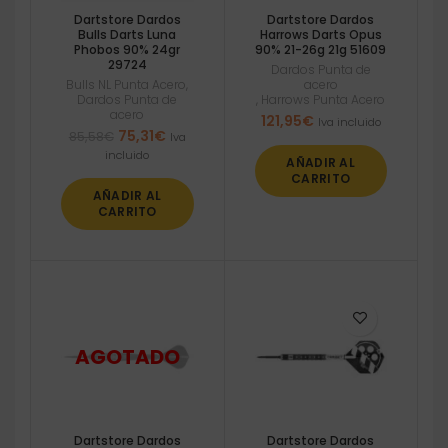
Dartstore Dardos
Dartstore Dardos
Bulls Darts Luna
Harrows Darts Opus
Phobos 90% 24gr
90% 21-26g 21g 51609
29724
Dardos Punta de
Bulls NL Punta Acero
,
acero
Dardos Punta de
,
Harrows Punta Acero
acero
121,95
€
Iva incluido
El
El
75,31
€
85,58
€
Iva
precio
precio
incluido
AÑADIR AL
original
actual
CARRITO
era:
es:
AÑADIR AL
85,58€.
75,31€.
CARRITO
Dartstore Dardos
Dartstore Dardos