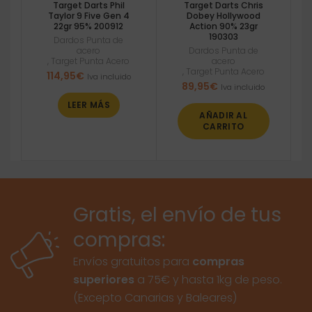
Target Darts Phil
Target Darts Chris
Taylor 9 Five Gen 4
Dobey Hollywood
22gr 95% 200912
Action 90% 23gr
190303
Dardos Punta de
acero
Dardos Punta de
,
Target Punta Acero
acero
,
Target Punta Acero
114,95
€
Iva incluido
89,95
€
Iva incluido
LEER MÁS
AÑADIR AL
CARRITO
Gratis, el envío de tus
compras:
Envíos gratuitos para
compras
superiores
a 75€ y hasta 1kg de peso.
(Excepto Canarias y Baleares)