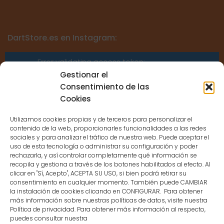
DartStore.es en Instagram:
Error validating access token:
Sessions for the user are not allowed
Gestionar el
because the user is not a confirmed
Consentimiento de las
user.
Cookies
Utilizamos cookies propias y de terceros para personalizar el
contenido de la web, proporcionarles funcionalidades a las redes
sociales y para analizar el tráfico de nuestra web. Puede aceptar el
uso de esta tecnología o administrar su configuración y poder
CONTACTO
rechazarla, y así controlar completamente qué información se
recopila y gestiona a través de los botones habilitados al efecto. Al
clicar en "Sí, Acepto", ACEPTA SU USO, si bien podrá retirar su
MENÚ PRINCIPAL
consentimiento en cualquier momento. También puede CAMBIAR
la instalación de cookies clicando en CONFIGURAR. Para obtener
más información sobre nuestras políticas de datos, visite nuestra
Política de privacidad. Para obtener más información al respecto,
MI CUENTA
puedes consultar nuestra