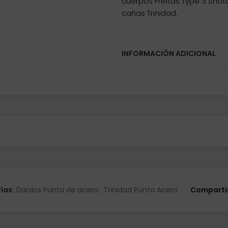
cuerpos Freitas Type 3 Shota 
cañas Trinidad.
INFORMACIÓN ADICIONAL
ías:
Dardos Punta de acero
,
Trinidad Punta Acero
Compartir