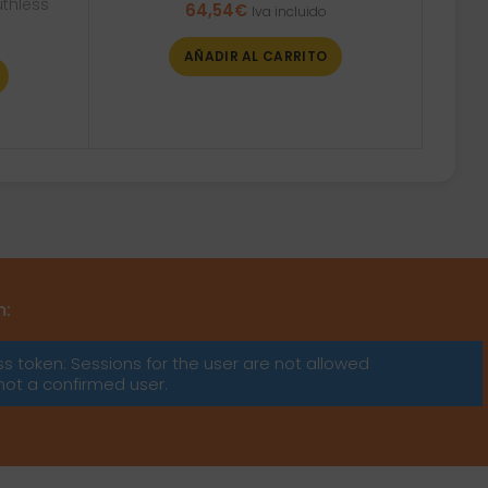
uthless
64,54
€
Iva incluido
AÑADIR AL CARRITO
m:
ss token: Sessions for the user are not allowed
not a confirmed user.