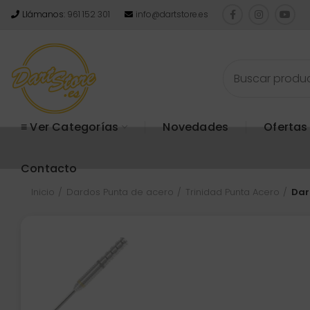
Llámanos:
961 152 301
info@dartstore.es
≡ Ver Categorías
Novedades
Ofertas
Contacto
Inicio
Dardos Punta de acero
Trinidad Punta Acero
Dar