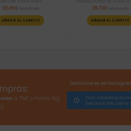
Harrows Punta Acero
Dardos Punta de acero
,
R
121,95
€
28,73
€
Iva incluido
Iva incluido
AÑADIR AL CARRITO
AÑADIR AL CARRITO
DartStore.es en Instagra
ompras:
Error validating acce
ores
a 75€ y hasta 1kg
because the user is 
s)