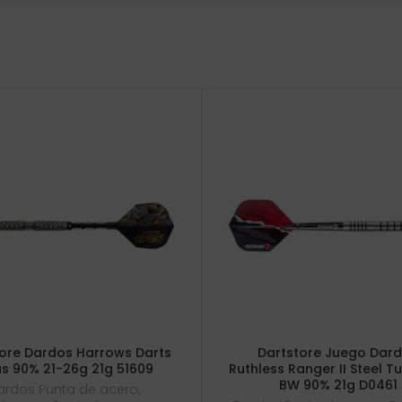
ore Dardos Harrows Darts
Dartstore Juego Dar
s 90% 21-26g 21g 51609
Ruthless Ranger II Steel T
BW 90% 21g D0461
ardos Punta de acero
,