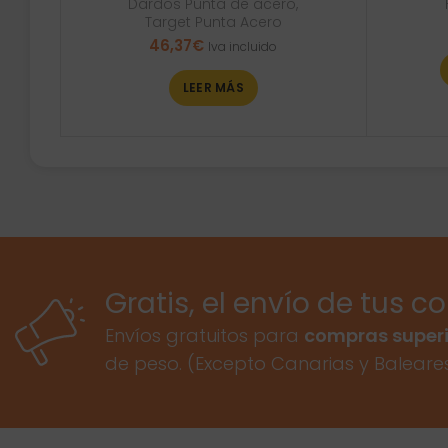
Dardos Punta de acero
,
Target Punta Acero
46,37
€
Iva incluido
LEER MÁS
Gratis, el envío de tus c
Envíos gratuitos para
compras superi
de peso. (Excepto Canarias y Baleare