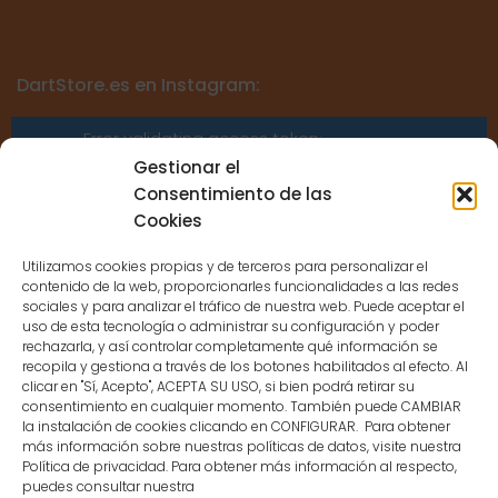
DartStore.es en Instagram:
Error validating access token:
Sessions for the user are not allowed
Gestionar el
because the user is not a confirmed
Consentimiento de las
user.
Cookies
Utilizamos cookies propias y de terceros para personalizar el
contenido de la web, proporcionarles funcionalidades a las redes
sociales y para analizar el tráfico de nuestra web. Puede aceptar el
uso de esta tecnología o administrar su configuración y poder
CONTACTO
rechazarla, y así controlar completamente qué información se
recopila y gestiona a través de los botones habilitados al efecto. Al
clicar en "Sí, Acepto", ACEPTA SU USO, si bien podrá retirar su
MENÚ PRINCIPAL
consentimiento en cualquier momento. También puede CAMBIAR
la instalación de cookies clicando en CONFIGURAR. Para obtener
más información sobre nuestras políticas de datos, visite nuestra
Política de privacidad. Para obtener más información al respecto,
MI CUENTA
puedes consultar nuestra