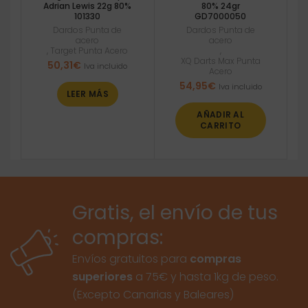
Adrian Lewis 22g 80%
80% 24gr
101330
GD7000050
Dardos Punta de
Dardos Punta de
acero
acero
,
Target Punta Acero
,
XQ Darts Max Punta
50,31
€
Iva incluido
Acero
54,95
€
Iva incluido
LEER MÁS
AÑADIR AL
CARRITO
Gratis, el envío de tus
compras:
Envíos gratuitos para
compras
superiores
a 75€ y hasta 1kg de peso.
(Excepto Canarias y Baleares)