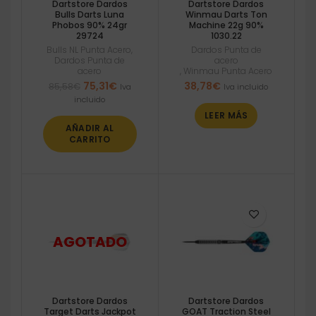
Dartstore Dardos
Dartstore Dardos
Bulls Darts Luna
Winmau Darts Ton
Phobos 90% 24gr
Machine 22g 90%
29724
1030.22
Bulls NL Punta Acero
,
Dardos Punta de
Dardos Punta de
acero
acero
,
Winmau Punta Acero
El
El
75,31
€
38,78
€
85,58
€
Iva
Iva incluido
precio
precio
incluido
original
actual
LEER MÁS
era:
es:
AÑADIR AL
85,58€.
75,31€.
CARRITO
Dartstore Dardos
Dartstore Dardos
Target Darts Jackpot
GOAT Traction Steel