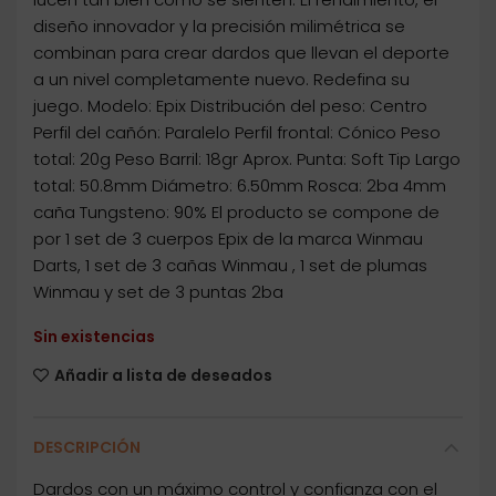
diseño innovador y la precisión milimétrica se
combinan para crear dardos que llevan el deporte
a un nivel completamente nuevo. Redefina su
juego. Modelo: Epix Distribución del peso: Centro
Perfil del cañón: Paralelo Perfil frontal: Cónico Peso
total: 20g Peso Barril: 18gr Aprox. Punta: Soft Tip Largo
total: 50.8mm Diámetro: 6.50mm Rosca: 2ba 4mm
caña Tungsteno: 90% El producto se compone de
por 1 set de 3 cuerpos Epix de la marca Winmau
Darts, 1 set de 3 cañas Winmau , 1 set de plumas
Winmau y set de 3 puntas 2ba
Sin existencias
Añadir a lista de deseados
DESCRIPCIÓN
Dardos con un máximo control y confianza con el