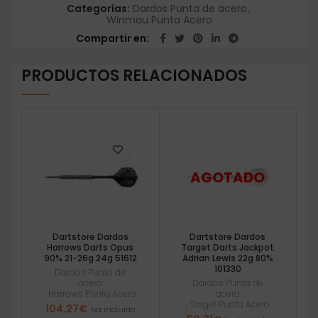
Categorías:
Dardos Punta de acero
,
Winmau Punta Acero
Compartir en
PRODUCTOS RELACIONADOS
Dartstore Dardos
Dartstore Dardos
Harrows Darts Opus
Target Darts Jackpot
90% 21-26g 24g 51612
Adrian Lewis 22g 80%
101330
Dardos Punta de
acero
Dardos Punta de
,
Harrows Punta Acero
acero
,
Target Punta Acero
104,27
€
Iva incluido