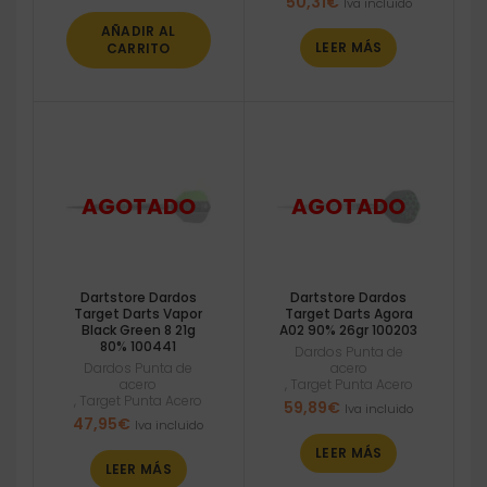
50,31
€
Iva incluido
AÑADIR AL
LEER MÁS
CARRITO
Dartstore Dardos
Dartstore Dardos
Target Darts Vapor
Target Darts Agora
Black Green 8 21g
A02 90% 26gr 100203
80% 100441
Dardos Punta de
Dardos Punta de
acero
acero
,
Target Punta Acero
,
Target Punta Acero
59,89
€
Iva incluido
47,95
€
Iva incluido
LEER MÁS
LEER MÁS