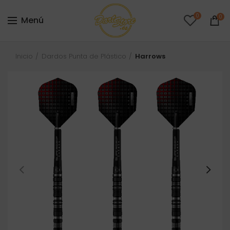
0
0
Menú
Inicio
Dardos Punta de Plástico
Harrows