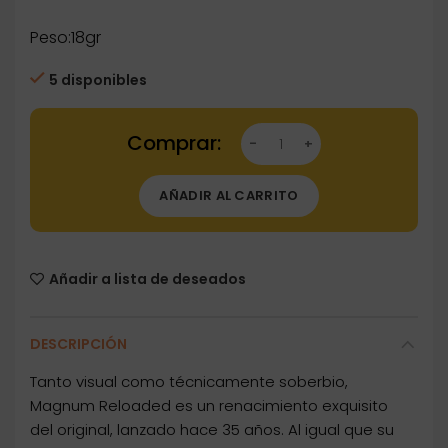
Peso:18gr
5 disponibles
Dardos Harrows MAGNUM reloaded 97% 18gr c
AÑADIR AL CARRITO
Añadir a lista de deseados
DESCRIPCIÓN
Tanto visual como técnicamente soberbio,
Magnum Reloaded es un renacimiento exquisito
del original, lanzado hace 35 años. Al igual que su