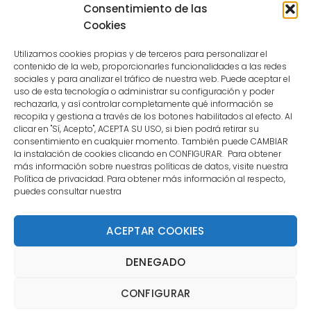
because the user is not a confirmed
Consentimiento de las
user.
Cookies
Utilizamos cookies propias y de terceros para personalizar el
contenido de la web, proporcionarles funcionalidades a las redes
sociales y para analizar el tráfico de nuestra web. Puede aceptar el
uso de esta tecnología o administrar su configuración y poder
CONTACTO
rechazarla, y así controlar completamente qué información se
recopila y gestiona a través de los botones habilitados al efecto. Al
clicar en "Sí, Acepto", ACEPTA SU USO, si bien podrá retirar su
MENÚ PRINCIPAL
consentimiento en cualquier momento. También puede CAMBIAR
la instalación de cookies clicando en CONFIGURAR. Para obtener
más información sobre nuestras políticas de datos, visite nuestra
Política de privacidad. Para obtener más información al respecto,
MI CUENTA
puedes consultar nuestra
DOCUMENTACIÓN
ACEPTAR COOKIES
DENEGADO
Copyright 2021 DartStore - Todos los derechos
CONFIGURAR
reservados. | La Mejor Tienda de Dardos y Dianas de
Madrid DartStore