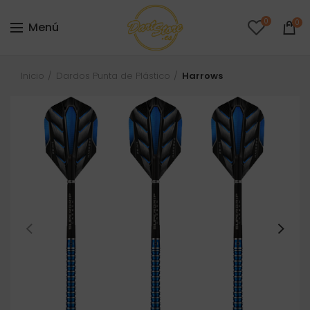
0
0
Menú
Inicio
Dardos Punta de Plástico
Harrows