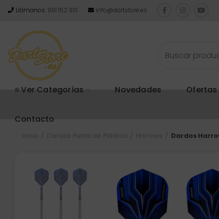
Llámanos:
961 152 301
info@dartstore.es
≡ Ver Categorías
Novedades
Ofertas
Contacto
Inicio
Dardos Punta de Plástico
Harrows
Dardos Harrow