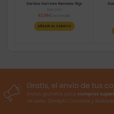
Dardos Harrows Nemesis 18gr
Da
Harrows
42,95
€
Iva incluido
AÑADIR AL CARRITO
Gratis, el envío de tus c
Envíos gratuitos para
compras superi
de peso. (Excepto Canarias y Baleare