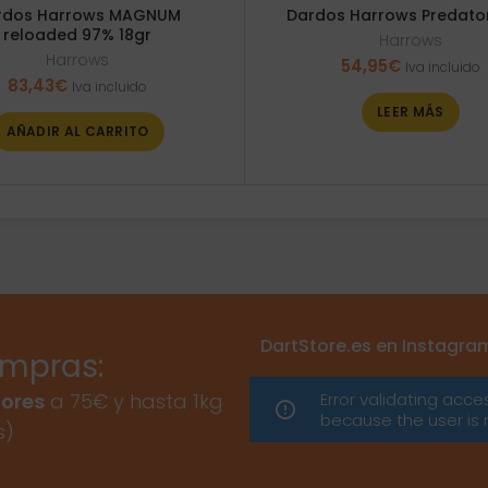
rdos Harrows MAGNUM
Dardos Harrows Predato
reloaded 97% 18gr
Harrows
Harrows
54,95
€
Iva incluido
83,43
€
Iva incluido
LEER MÁS
AÑADIR AL CARRITO
DartStore.es en Instagra
ompras:
Error validating acce
ores
a 75€ y hasta 1kg
because the user is 
s)