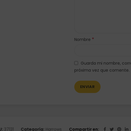
*
Nombre
Guarda mi nombre, corre
próxima vez que comente.
U:
37131
Categoría:
Harrows
Compartir en