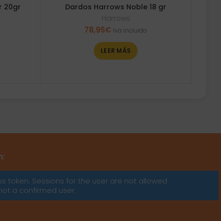
r 20gr
Dardos Harrows Noble 18 gr
Harrows
78,95
€
Iva incluido
LEER MÁS
m:
ss token: Sessions for the user are not allowed
not a confirmed user.