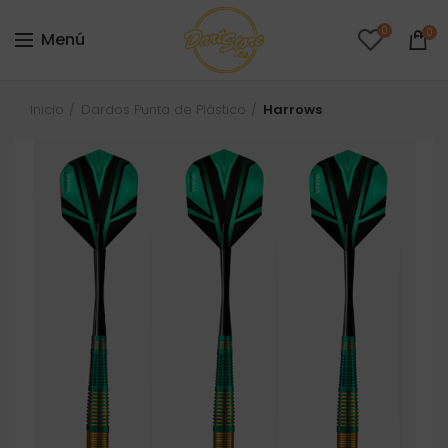
0
0
Menú
Inicio
Dardos Punta de Plástico
Harrows