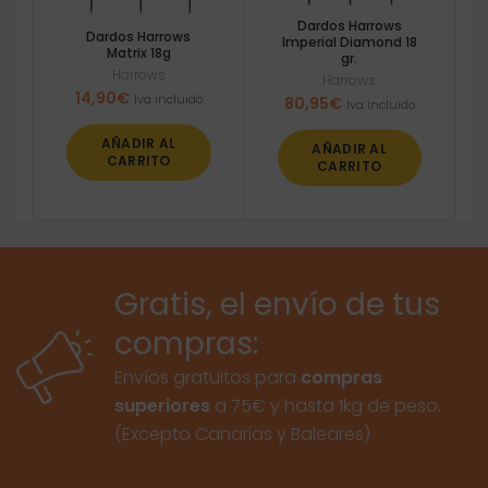
Dardos Harrows
Dardos Harrows
Imperial Diamond 18
Matrix 18g
gr.
Harrows
Harrows
14,90
€
Iva incluido
80,95
€
Iva incluido
AÑADIR AL
AÑADIR AL
CARRITO
CARRITO
Gratis, el envío de tus
compras:
Envíos gratuitos para
compras
superiores
a 75€ y hasta 1kg de peso.
(Excepto Canarias y Baleares)