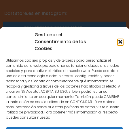
DartStore.es en Instagram:
Error validating access token:
Sessions for the user are not allowed
Gestionar el
because the user is not a confirmed
Consentimiento de las
user.
Cookies
Utilizamos cookies propias y de terceros para personalizar el
contenido de la web, proporcionarles funcionalidades a las redes
sociales y para analizar el tráfico de nuestra web. Puede aceptar el
uso de esta tecnología o administrar su configuración y poder
CONTACTO
rechazarla, y así controlar completamente qué información se
recopila y gestiona a través de los botones habilitados al efecto. Al
clicar en "Sí, Acepto", ACEPTA SU USO, si bien podrá retirar su
MENÚ PRINCIPAL
consentimiento en cualquier momento. También puede CAMBIAR
la instalación de cookies clicando en CONFIGURAR. Para obtener
más información sobre nuestras políticas de datos, visite nuestra
Política de privacidad. Para obtener más información al respecto,
MI CUENTA
puedes consultar nuestra