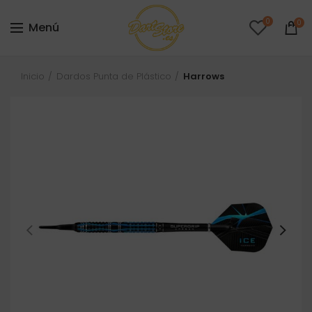
0
0
Menú
Inicio
Dardos Punta de Plástico
Harrows