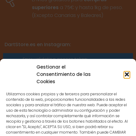
superiores
a 75€ y hasta 1kg de peso.
(Excepto Canarias y Baleares)
DartStore.es en Instagram:
Error validating access token:
Sessions for the user are not allowed
Gestionar el
because the user is not a confirmed
Consentimiento de las
user.
Cookies
Utilizamos cookies propias y de terceros para personalizar el
contenido de la web, proporcionarles funcionalidades a las redes
sociales y para analizar el tráfico de nuestra web. Puede aceptar el
uso de esta tecnología o administrar su configuración y poder
CONTACTO
rechazarla, y así controlar completamente qué información se
recopila y gestiona a través de los botones habilitados al efecto. Al
clicar en "Sí, Acepto", ACEPTA SU USO, si bien podrá retirar su
MENÚ PRINCIPAL
consentimiento en cualquier momento. También puede CAMBIAR