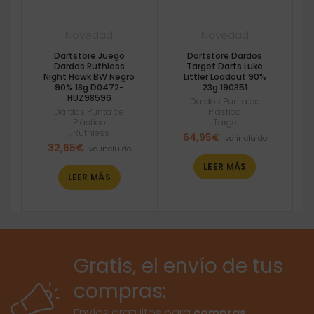
Novedad
Novedad
Dartstore Juego
Dartstore Dardos
Dardos Ruthless
Target Darts Luke
Night Hawk BW Negro
Littler Loadout 90%
90% 18g D0472-
23g 190351
HUZ98596
Dardos Punta de
Dardos Punta de
Plástico
Plástico
,
Target
,
Ruthless
64,95
€
Iva incluido
32,65
€
Iva incluido
LEER MÁS
LEER MÁS
Gratis, el envío de tus
compras:
Envíos gratuitos para
compras