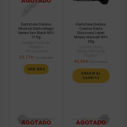
Dartstore Dardos
Dartstore Dardos
Hinotori Darts Magic
Cosmo Darts
Series Sen Black 90%
Discovery Label
17.5g
Mickey Mansell 90%
20g
Dardos Punta de
Plástico
Cosmo Darts
,
,
Hinotori Darts
Dardos Punta de
Plástico
113,77
€
Iva incluido
65,66
€
Iva incluido
LEER MÁS
AÑADIR AL
CARRITO