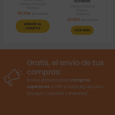
Cosmo Darts
,
HUZ98596
Dardos Punta de
Dardos Punta de
Plástico
Plástico
115,83
€
Iva incluido
,
Ruthless
32,65
€
Iva incluido
AÑADIR AL
CARRITO
LEER MÁS
Gratis, el envío de tus
compras:
Envíos gratuitos para
compras
superiores
a 75€ y hasta 1kg de peso.
(Excepto Canarias y Baleares)