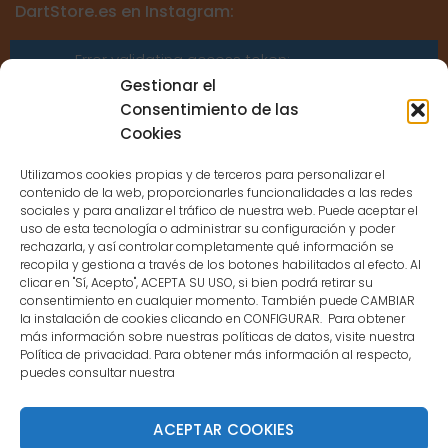
DartStore.es en Instagram:
Error validating access token:
Sessions for the user are not allowed
Gestionar el
because the user is not a confirmed
Consentimiento de las
user.
Cookies
Utilizamos cookies propias y de terceros para personalizar el
contenido de la web, proporcionarles funcionalidades a las redes
sociales y para analizar el tráfico de nuestra web. Puede aceptar el
uso de esta tecnología o administrar su configuración y poder
CONTACTO
rechazarla, y así controlar completamente qué información se
recopila y gestiona a través de los botones habilitados al efecto. Al
clicar en "Sí, Acepto", ACEPTA SU USO, si bien podrá retirar su
MENÚ PRINCIPAL
consentimiento en cualquier momento. También puede CAMBIAR
la instalación de cookies clicando en CONFIGURAR. Para obtener
más información sobre nuestras políticas de datos, visite nuestra
Política de privacidad. Para obtener más información al respecto,
MI CUENTA
puedes consultar nuestra
DOCUMENTACIÓN
ACEPTAR COOKIES