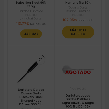
Series Sen Black 90%
Hamano 18g 90%
17.5g
Cosmo Darts
,
Dardos Punta de
Dardos Punta de
Plástico
Plástico
,
Hinotori Darts
102,95
€
Iva incluido
113,77
€
Iva incluido
AÑADIR AL
LEER MÁS
CARRITO
Novedad
Dartstore Dardos
Cosmo Darts
Dartstore Juego
Discovery Label
Dardos Ruthless
Shunpei Noge
Night Hawk BW Negro
P.Acero 90% 21g
90% 18g D0472-