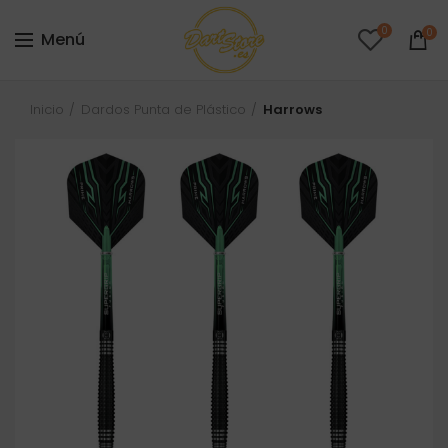
0
0
Menú
Inicio
Dardos Punta de Plástico
Harrows