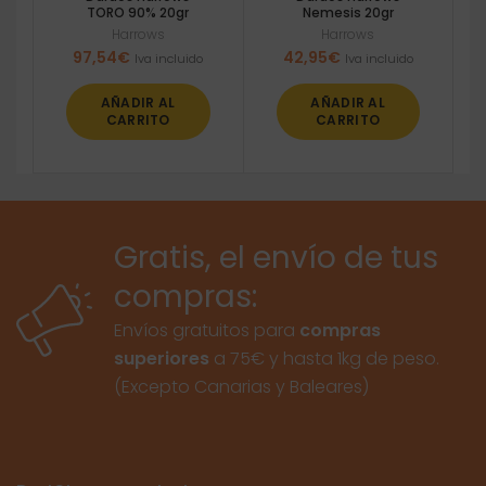
TORO 90% 20gr
Nemesis 20gr
Harrows
Harrows
97,54
€
42,95
€
Iva incluido
Iva incluido
AÑADIR AL
AÑADIR AL
CARRITO
CARRITO
Gratis, el envío de tus
compras:
Envíos gratuitos para
compras
superiores
a 75€ y hasta 1kg de peso.
(Excepto Canarias y Baleares)