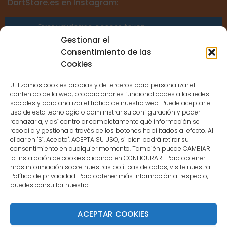
DartStore.es en Instagram:
Error validating access token:
Sessions for the user are not allowed
Gestionar el
because the user is not a confirmed
Consentimiento de las
user.
Cookies
Utilizamos cookies propias y de terceros para personalizar el
contenido de la web, proporcionarles funcionalidades a las redes
sociales y para analizar el tráfico de nuestra web. Puede aceptar el
uso de esta tecnología o administrar su configuración y poder
CONTACTO
rechazarla, y así controlar completamente qué información se
recopila y gestiona a través de los botones habilitados al efecto. Al
clicar en "Sí, Acepto", ACEPTA SU USO, si bien podrá retirar su
MENÚ PRINCIPAL
consentimiento en cualquier momento. También puede CAMBIAR
la instalación de cookies clicando en CONFIGURAR. Para obtener
más información sobre nuestras políticas de datos, visite nuestra
Política de privacidad. Para obtener más información al respecto,
MI CUENTA
puedes consultar nuestra
DOCUMENTACIÓN
ACEPTAR COOKIES