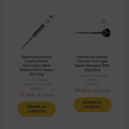
Dartstore Dardos
Dartstore Dardos
Cosmo Darts
One 80 The Tiger
Discovery Label
Aaron Morrison 90%
Dustin Holt P.Acero
22g 9224
90% 21g
Dardos Punta de
Cosmo Darts
,
Plástico
Dardos Punta de
,
ONE 80
Plástico
56,00
€
Iva incluido
77,22
€
Iva incluido
AÑADIR AL
AÑADIR AL
CARRITO
CARRITO