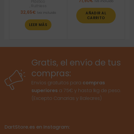
71,90
€
Iva incluido
Plástico
,
Ruthless
32,65
€
Iva incluido
AÑADIR AL
CARRITO
LEER MÁS
Gratis, el envío de tus
compras:
Envíos gratuitos para
compras
superiores
a 75€ y hasta 1kg de peso.
(Excepto Canarias y Baleares)
DartStore.es en Instagram: