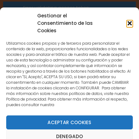
Error validating access token:
Sessions for the user are not allowed
Gestionar el
because the user is not a confirmed
Consentimiento de las
user.
Cookies
Utilizamos cookies propias y de terceros para personalizar el
contenido de la web, proporcionarles funcionalidades a las redes
sociales y para analizar el tráfico de nuestra web. Puede aceptar el
uso de esta tecnología o administrar su configuración y poder
CONTACTO
rechazarla, y así controlar completamente qué información se
recopila y gestiona a través de los botones habilitados al efecto. Al
clicar en "Sí, Acepto", ACEPTA SU USO, si bien podrá retirar su
MENÚ PRINCIPAL
consentimiento en cualquier momento. También puede CAMBIAR
la instalación de cookies clicando en CONFIGURAR. Para obtener
más información sobre nuestras políticas de datos, visite nuestra
Política de privacidad. Para obtener más información al respecto,
MI CUENTA
puedes consultar nuestra
DOCUMENTACIÓN
ACEPTAR COOKIES
DENEGADO