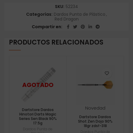
SKU:
52234
Categorías:
Dardos Punta de Plástico
,
Red Dragon
Compartir en
PRODUCTOS RELACIONADOS
Novedad
Dartstore Dardos
Hinotori Darts Magic
Dartstore Dardos
Series Sen Black 90%
Shot Zen Dojo 90%
17.5g
18gr zdsf-318
Dardos Punta de
Dardos Punta de