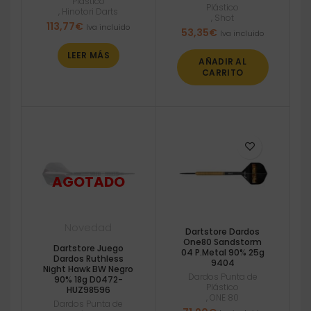
Plástico
Plástico
,
Hinotori Darts
,
Shot
113,77
€
Iva incluido
53,35
€
Iva incluido
LEER MÁS
AÑADIR AL
CARRITO
Novedad
Dartstore Dardos
One80 Sandstorm
Dartstore Juego
04 P.Metal 90% 25g
Dardos Ruthless
9404
Night Hawk BW Negro
Dardos Punta de
90% 18g D0472-
Plástico
HUZ98596
,
ONE 80
Dardos Punta de